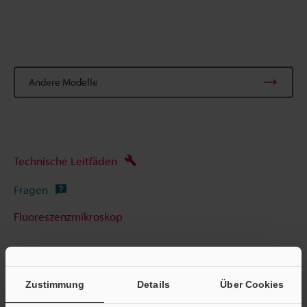
Andere Modelle
Technische Leitfäden
Fragen
Fluoreszenzmikroskop
Zustimmung
Details
Über Cookies
Startseite
Produkte
Mikroskope
Fluoreszenzmikroskop