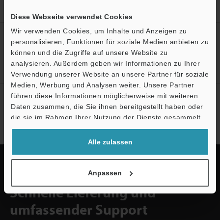
Kompaktes Fluoreszenzmikroskop
Modelle
Mehrfachstapelmodul
Diese Webseite verwendet Cookies
Wir verwenden Cookies, um Inhalte und Anzeigen zu
Erstellen Sie Ihren KEYENCE
personalisieren, Funktionen für soziale Medien anbieten zu
Account
können und die Zugriffe auf unsere Website zu
analysieren. Außerdem geben wir Informationen zu Ihrer
Jetzt registrieren!
Ö
Verwendung unserer Website an unsere Partner für soziale
Medien, Werbung und Analysen weiter. Unsere Partner
Support
führen diese Informationen möglicherweise mit weiteren
Newsletter-Anmeldung
Daten zusammen, die Sie ihnen bereitgestellt haben oder
Jetzt anmelden
die sie im Rahmen Ihrer Nutzung der Dienste gesammelt
haben.
Alle zulassen
Anpassen
Schnelle Lieferung und
umfassender Support