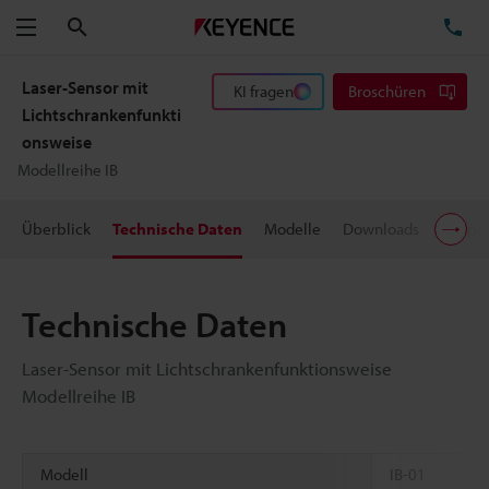
Suchen
TE
Menü
Laser-Sensor mit
KI fragen
Broschüren
Lichtschrankenfunkti
onsweise
Modellreihe IB
Überblick
Technische Daten
Modelle
Downloads
Suppor
Technische Daten
Laser-Sensor mit Lichtschrankenfunktionsweise
Modellreihe IB
Modell
IB-01