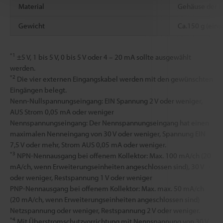
Material
Gehäuse der Ha
Gewicht
Ca.150 g (eins
*1
±5 V, 1 bis 5 V, 0 bis 5 V oder 4 – 20 mA sollte ausgewählt
werden.
*2
Die vier externen Eingangskabel werden mit den gewünschten
Eingängen belegt.
Nenn-Nullspannungseingang: EIN Spannung 2 V oder weniger,
AUS Strom 0,05 mA oder weniger
Nennspannungseingang: Der Nennspannungseingang hat einen
maximalen Nenneingang von 30 V oder weniger, Spannung EIN
7,5 V oder mehr, Strom AUS 0,05 mA oder weniger.
*3
NPN-Nennausgang bei offenem Kollektor: Max. 100 mA/ch (20
mA/ch, wenn Erweiterungseinheiten angeschlossen sind), 30 V
oder weniger, Restspannung 1 V oder weniger
PNP-Nennausgang bei offenem Kollektor: Max. max. 50 mA/ch
(20 mA/ch, wenn Erweiterungseinheiten angeschlossen sind)
Netzspannung oder weniger, Restspannung 2 V oder weniger.
*4
Mit Überstromschutzvorrichtung mit Nennspannung von 30 V