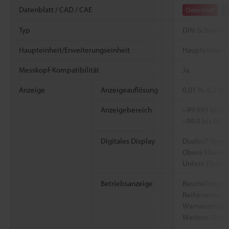
Datenblatt / CAD / CAE
Datenblatt
C
Typ
DIN-Schienen
Haupteinheit/Erweiterungseinheit
Haupteinheit
Messkopf-Kompatibilität
Ja
Anzeige
Anzeigeauflösung
0,01 %, 0,1 %,
Anzeigebereich
–99.999 bis 99
–99.9 bis 99.9
Digitales Display
Duales7-Segm
Obere Ebene:5
Untere Ebene:
Betriebsanzeige
Beurteilungsan
Reihenanzeige
Warnanzeige f
Weitere: Grüne