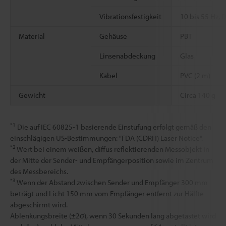
Vibrationsfestigkeit
10 bis 55 Hz, 
Material
Gehäuse
PBT
Linsenabdeckung
Glas
Kabel
PVC (2 m)
Gewicht
Circa 140 g
*1
Die auf IEC 60825-1 basierende Einstufung erfolgt gemäß den
einschlägigen US-Bestimmungen: "FDA (CDRH) Laser Notice".
*2
Wert bei einem weißen, diffus reflektierenden Messobjekt in
der Mitte der Sender- und Empfängerposition sowie im Zentrum
des Messbereichs.
*3
Wenn der Abstand zwischen Sender und Empfänger 300 mm
beträgt und Licht 150 mm vom Empfänger entfernt zur Hälfte
abgeschirmt wird.
Ablenkungsbreite (±2σ), wenn 30 Sekunden lang abgetastet wird