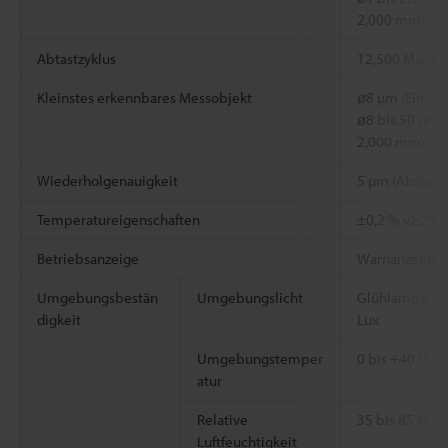
2,000 mm)
Abtastzyklus
12,500 Mal/s (
Kleinstes erkennbares Messobjekt
ø8 µm (Einste
ø8 bis 50 µm (
*2
2,000 mm)
Wiederholgenauigkeit
5 µm (Abstand
*
Temperatureigenschaften
±0,2 % v.E./°C
Betriebsanzeige
Warnanzeige “
Umgebungsbestän
Umgebungslicht
Glühlampe: 5,
digkeit
Lux
Umgebungstemper
0 bis +40 °C (
atur
Relative
35 bis 85 % R
Luftfeuchtigkeit