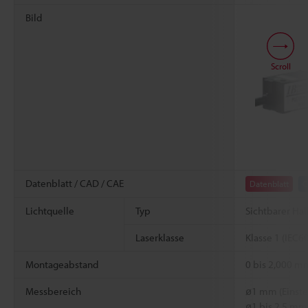
Bild
Scroll
Datenblatt / CAD / CAE
Datenblatt
C
Lichtquelle
Typ
Sichtbarer Hal
Laserklasse
Klasse 1 (IEC6
Montageabstand
0 bis 2,000 m
Messbereich
ø1 mm (Einste
ø1 bis 2,5 mm 