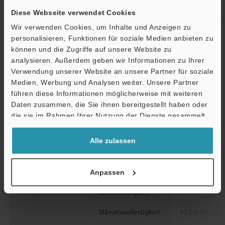
Diese Webseite verwendet Cookies
Steuerausgang
Beurteilungsausgan
Offener Kolle
Wir verwenden Cookies, um Inhalte und Anzeigen zu
g (Prüfausgang)
personalisieren, Funktionen für soziale Medien anbieten zu
Stromversorgung
Stromverbrauch
2400 mW oder 
können und die Zugriffe auf unsere Website zu
*4
*5
mA)
(eins
analysieren. Außerdem geben wir Informationen zu Ihrer
Stromausgang
Verwendung unserer Website an unsere Partner für soziale
Medien, Werbung und Analysen weiter. Unsere Partner
Spannungsversorgu
Stromspannung
10 bis 30 V Gl
führen diese Informationen möglicherweise mit weiteren
Ö
ng
Daten zusammen, die Sie ihnen bereitgestellt haben oder
Support
die sie im Rahmen Ihrer Nutzung der Dienste gesammelt
Umgebungsbestän
Verschmutzungsgra
2
haben.
digkeit
d
Alle zulassen
Umgebungstemper
-10 bis +50 °C
atur
Anpassen
Relative
35 bis 85 % r.
Luftfeuchtigkeit
Vibrationsfestigkeit
10 bis 55 Hz, 