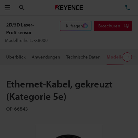
Suchen
TE
Menü
2D/3D Laser-
KI fragen
Broschüren
Profilsensor
Modellreihe LJ-X8000
Überblick
Anwendungen
Technische Daten
Modelle
Dow
Ethernet-Kabel, gekreuzt
(Kategorie 5e)
OP-66843