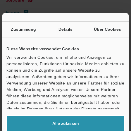
Fragen
Terminwunsch
Zustimmung
Details
Über Cookies
Testgerät anfordern
Profilsensor / Laser-Wegmesssensor
Diese Webseite verwendet Cookies
Wir verwenden Cookies, um Inhalte und Anzeigen zu
personalisieren, Funktionen für soziale Medien anbieten zu
können und die Zugriffe auf unsere Website zu
analysieren. Außerdem geben wir Informationen zu Ihrer
Startseite
Produkte
Optische Messtechnik / Messtaster
Verwendung unserer Website an unsere Partner für soziale
Profilsensor / Laser-Wegmesssensor
2D/3D Laser-Profilsensor
Medien, Werbung und Analysen weiter. Unsere Partner
Modelle
Ethernet-Kabel, gekreuzt (Kategorie 5e)
führen diese Informationen möglicherweise mit weiteren
Ö
Daten zusammen, die Sie ihnen bereitgestellt haben oder
Erstellen Sie Ihren KEYENCE
Support
die sie im Rahmen Ihrer Nutzung der Dienste gesammelt
Account
haben.
Alle zulassen
Jetzt registrieren!