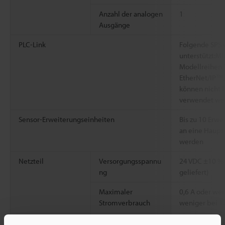
Anzahl der analogen
1
Ausgänge
PLC-Link
Folgende SPS
unterstützt:Mit
Modellreihen M
EtherNet/IP™,
können nicht 
verwendet we
Sensor-Erweiterungseinheiten
Bis zu 10 Erw
an eine Haupt
werden
Netzteil
Versorgungsspannu
24 VDC ±10 % 
ng
geliefert)
Maximaler
0,6 A oder wen
Stromverbrauch
weniger bei 1
Umgebungsbestän
Umgebungstemper
Wenn eine Erw