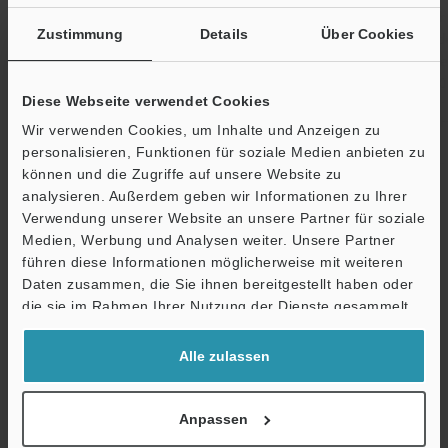
digkeit
atur
keine angeschl
Zustimmung
Details
Über Cookies
Wenn zwei od
Erweiterungse
sind: 0 bis +40
Diese Webseite verwendet Cookies
Relative
35 bis 85 % R
Wir verwenden Cookies, um Inhalte und Anzeigen zu
Luftfeuchtigkeit
personalisieren, Funktionen für soziale Medien anbieten zu
können und die Zugriffe auf unsere Website zu
Gewicht
Circa 300 g
analysieren. Außerdem geben wir Informationen zu Ihrer
Verwendung unserer Website an unsere Partner für soziale
Medien, Werbung und Analysen weiter. Unsere Partner
führen diese Informationen möglicherweise mit weiteren
Datenblatt (PDF)
Ö
Daten zusammen, die Sie ihnen bereitgestellt haben oder
Support
die sie im Rahmen Ihrer Nutzung der Dienste gesammelt
Andere Modelle
haben.
Alle zulassen
Anpassen