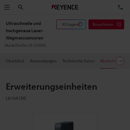
Suchen
TE
Menü
Ultraschnelle und
KI fragen
Broschüren
hochgenaue Laser-
Wegmesssensoren
Modellreihe LK-G5000
Überblick
Anwendungen
Technische Daten
Modelle
Dow
Erweiterungseinheiten
LK-HA100