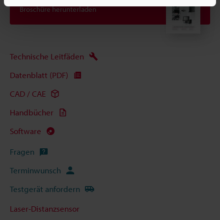
Broschüre herunterladen
Technische Leitfäden
Datenblatt (PDF)
CAD / CAE
Handbücher
Software
Fragen
Terminwunsch
Testgerät anfordern
Laser-Distanzsensor