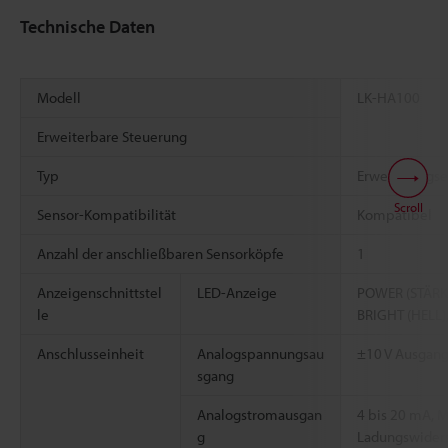
Technische Daten
Modell
LK-HA100
Erweiterbare Steuerung
Typ
Erweiterungse
Scroll
Sensor-Kompatibilität
Kompatibel
Anzahl der anschließbaren Sensorköpfe
1
Anzeigenschnittstel
LED-Anzeige
POWER (STÄRKE)
le
BRIGHT (HELL)
Anschlusseinheit
Analogspannungsau
±10 V Ausgang
sgang
Analogstromausgan
4 bis 20 mA, 
g
Ladungswiders