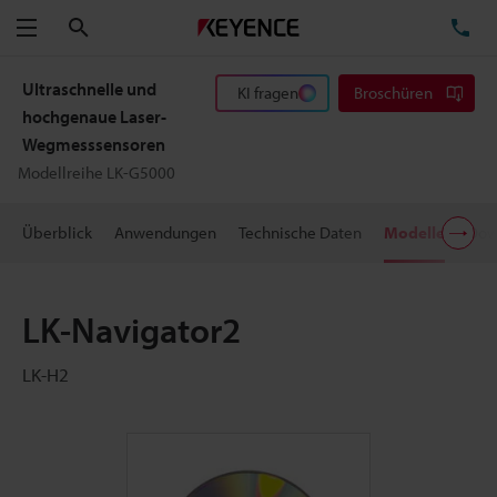
Suchen
TE
Menü
Ultraschnelle und
KI fragen
Broschüren
hochgenaue Laser-
Wegmesssensoren
Modellreihe LK-G5000
Überblick
Anwendungen
Technische Daten
Modelle
Dow
LK-Navigator2
LK-H2