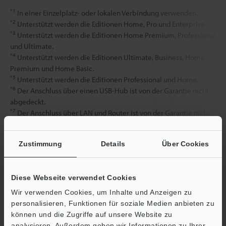
*1
In einer Einzelplatz- oder lokalen Verbindung verwenden.
*2
Unterstützt werden die Editionen Home, Pro und Enterprise.
*3
Unterstützt werden die Editionen Home Premium, Professional
und Ultimate.
*4
Unterstützt werden die Editionen Ultimate, Business, Home
Premium und Home Basic.
*5
Unterstützt werden die Editionen Professional und Home.
*6
Der Anschluss über einen USB-Hub ist von der Garantie nicht
abgedeckt.
*7
Der Anschluss über LAN und Router ist von der Garantie nicht
abgedeckt.
Zustimmung
Details
Über Cookies
Datenblatt (PDF)
Diese Webseite verwendet Cookies
Andere Modelle
Wir verwenden Cookies, um Inhalte und Anzeigen zu
personalisieren, Funktionen für soziale Medien anbieten zu
können und die Zugriffe auf unsere Website zu
analysieren. Außerdem geben wir Informationen zu Ihrer