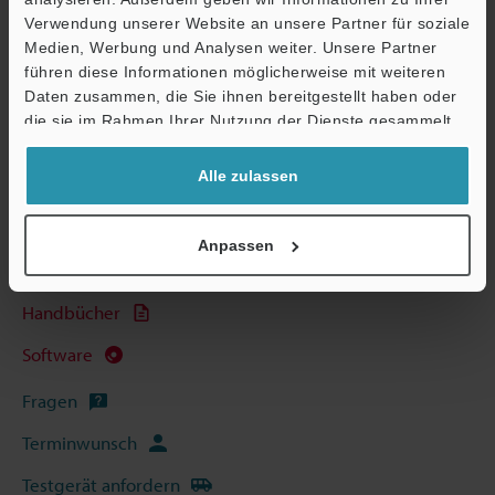
Verwendung unserer Website an unsere Partner für soziale
Medien, Werbung und Analysen weiter. Unsere Partner
führen diese Informationen möglicherweise mit weiteren
Broschüre herunterladen
Ö
Daten zusammen, die Sie ihnen bereitgestellt haben oder
Support
die sie im Rahmen Ihrer Nutzung der Dienste gesammelt
haben.
Alle zulassen
Technische Leitfäden
Datenblatt (PDF)
Anpassen
CAD / CAE
Handbücher
Software
Fragen
Terminwunsch
Testgerät anfordern