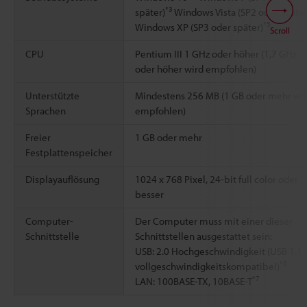
*3
später)
Windows Vista (SP2 oder später
*5
Windows XP (SP3 oder später)
Scroll
CPU
Pentium III 1 GHz oder höher (1,7 GHz
oder höher wird empfohlen)
Unterstützte
Mindestens 256 MB (1 GB oder mehr wi
Sprachen
empfohlen)
Freier
1 GB oder mehr
Festplattenspeicher
Displayauflösung
1024 x 768 Pixel, 24-bit full color oder
besser
Computer-
Der Computer muss mit einer dieser
Schnittstelle
Schnittstellen ausgestattet sein:
USB: 2.0 Hochgeschwindigkeit (USB 1.1
*6
vollgeschwindigkeitskompatibel)
*7
LAN: 100BASE-TX, 10BASE-T