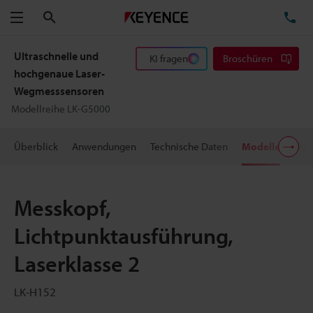
Suchen
TE
Menü
Ultraschnelle und
KI fragen
Broschüren
hochgenaue Laser-
Wegmesssensoren
Modellreihe LK-G5000
Überblick
Anwendungen
Technische Daten
Modelle
Dow
Messkopf,
Lichtpunktausführung,
Laserklasse 2
LK-H152