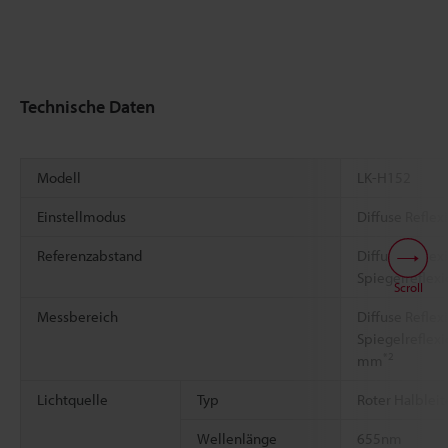
Technische Daten
Modell
LK-H152
Einstellmodus
Diffuse Reflex
Referenzabstand
Diffuse Refle
Spiegelreflex
Scroll
Messbereich
Diffuse Refle
Spiegelreflexi
*2
mm
Lichtquelle
Typ
Roter Halbleit
Wellenlänge
655nm