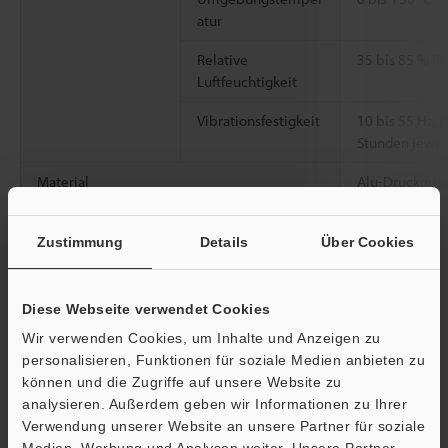
atur
Relative
35 bis 85 % R
Luftfeuchtigkeit
Vibrationsfestigkeit
10 bis 55 Hz,
Stunden jeweil
Material
Alu-Druckguss
Gewicht
Circa 300 g
Zustimmung
Details
Über Cookies
*1
Verwenden Sie bei der Messung eines transparenten oder
reflektierenden Messobjekts einen der folgenden Dunkelfilter:
Diese Webseite verwendet Cookies
LK-H082/LK-H087: LK-F3, LK-H152/LK-H157: LK-F2
Wir verwenden Cookies, um Inhalte und Anzeigen zu
*2
Messbereich, wenn der Abtastzyklus 20 µs oder mehr beträgt.
personalisieren, Funktionen für soziale Medien anbieten zu
*3
Wert erhalten durch Messung des KEYENCE Standard-
können und die Zugriffe auf unsere Website zu
Messobjekts (weißes diffuses Messobjekt oder Messobjekt mit
analysieren. Außerdem geben wir Informationen zu Ihrer
reflektierender Metalloberfläche nur für LK-H008/LK-H008W) im
Verwendung unserer Website an unsere Partner für soziale
normalen Messmodus.