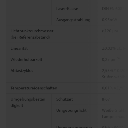
Laser-Klasse
DIN EN 60825-1
Ausgangsstrahlung
0.95mW
Lichtpunktdurchmesser
ø120 µm
(bei Referenzabstand)
Linearität
±0,02% v.E. (v
*4
Wiederholbarkeit
0,25 µm
Abtastzyklus
2,55/5/10/20/
Stufen wählba
Temperatureigenschaften
0,01% v.E./°C 
Umgebungsbestän
Schutzart
IP67
digkeit
Umgebungslicht
Weiße Glühlam
Lampe: max. 5
*5
Umgebungstemper
0 bis +50 °C