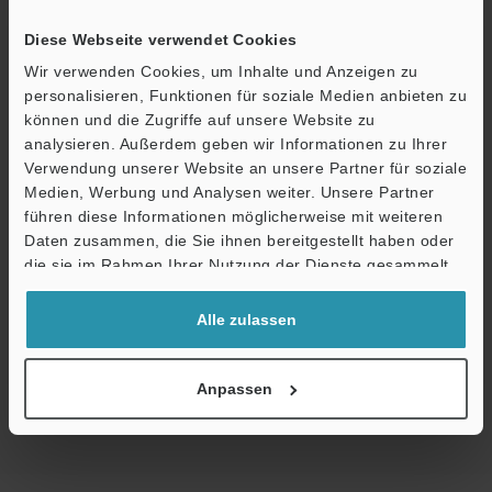
Technische Leitfäden
Diese Webseite verwendet Cookies
Wir verwenden Cookies, um Inhalte und Anzeigen zu
Datenblatt (PDF)
personalisieren, Funktionen für soziale Medien anbieten zu
CAD / CAE
können und die Zugriffe auf unsere Website zu
analysieren. Außerdem geben wir Informationen zu Ihrer
Handbücher
Verwendung unserer Website an unsere Partner für soziale
Medien, Werbung und Analysen weiter. Unsere Partner
Software
führen diese Informationen möglicherweise mit weiteren
Ö
Daten zusammen, die Sie ihnen bereitgestellt haben oder
Fragen
Support
die sie im Rahmen Ihrer Nutzung der Dienste gesammelt
haben.
Terminwunsch
Alle zulassen
Testgerät anfordern
Messtaster / Taktile Sensoren
Anpassen