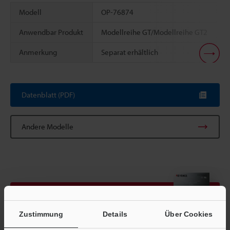
Modell
OP-76874
Anwendbar Produkt
Modellreihe GT/Modellreihe GT2
Anmerkung
Separat erhältlich
Scroll
Datenblatt (PDF)
Andere Modelle
Broschüre herunterladen
Zustimmung
Details
Über Cookies