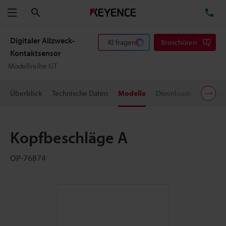
Suchen
TE
Menü
Digitaler Allzweck-
KI fragen
Broschüren
Kontaktsensor
Modellreihe GT
Überblick
Technische Daten
Modelle
Downloads
Preisin
Kopfbeschläge A
OP-76874