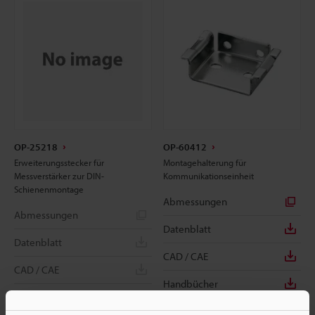
OP-25218
OP-60412
Erweiterungsstecker für
Montagehalterung für
Messverstärker zur DIN-
Kommunikationseinheit
Schienenmontage
Abmessungen
Abmessungen
Datenblatt
Datenblatt
CAD / CAE
CAD / CAE
Handbücher
Handbücher