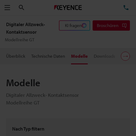
Suchen
TE
Menü
Digitaler Allzweck-
KI fragen
Broschüren
Kontaktsensor
Modellreihe GT
Überblick
Technische Daten
Modelle
Downloads
Preisin
Modelle
Digitaler Allzweck- Kontaktsensor
Modellreihe GT
Nach Typ filtern