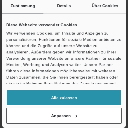
Zustimmung
Details
Über Cookies
Diese Webseite verwendet Cookies
Wir verwenden Cookies, um Inhalte und Anzeigen zu
personalisieren, Funktionen für soziale Medien anbieten zu
können und die Zugriffe auf unsere Website zu
analysieren. Außerdem geben wir Informationen zu Ihrer
Verwendung unserer Website an unsere Partner für soziale
Medien, Werbung und Analysen weiter. Unsere Partner
führen diese Informationen möglicherweise mit weiteren
Ö
Daten zusammen, die Sie ihnen bereitgestellt haben oder
Support
OP-76874
OP-76875
die sie im Rahmen Ihrer Nutzung der Dienste gesammelt
Kopfbeschläge A
Kopfbeschläge B
haben.
Alle zulassen
Abmessungen
Abmessungen
Datenblatt
Datenblatt
Anpassen
CAD / CAE
CAD / CAE