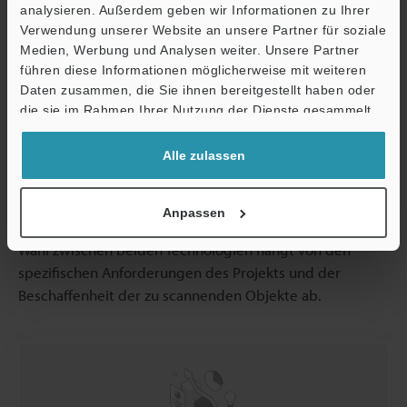
analysieren. Außerdem geben wir Informationen zu Ihrer
unabhängig vom Material.
Verwendung unserer Website an unsere Partner für soziale
Medien, Werbung und Analysen weiter. Unsere Partner
führen diese Informationen möglicherweise mit weiteren
Ö
3D-Scanner
mit Streifenlichtprojektion und Laserscanner
Daten zusammen, die Sie ihnen bereitgestellt haben oder
Support
die sie im Rahmen Ihrer Nutzung der Dienste gesammelt
sind beide unverzichtbare Werkzeuge für das 3D-
haben.
Scannen, jeweils mit eigenen Stärken und
Alle zulassen
Anwendungsbereichen. Während Streifenlichtprojektion
besonders gut darin ist, filigrane Details schnell zu
erfassen, erweist sich Laserscanning als effizient für
Anpassen
großflächige Objekte und vielfältige Umgebungen. Die
Wahl zwischen beiden Technologien hängt von den
spezifischen Anforderungen des Projekts und der
Beschaffenheit der zu scannenden Objekte ab.