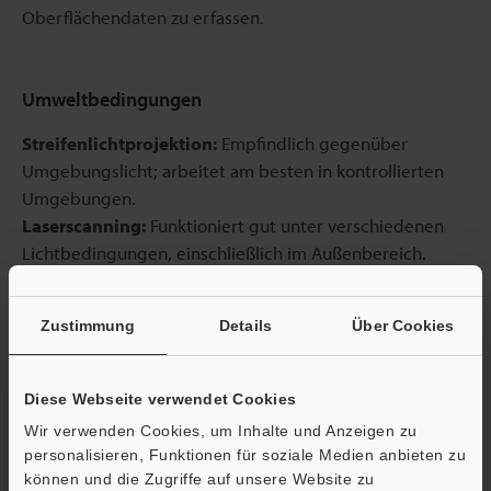
Oberflächendaten zu erfassen.
Umweltbedingungen
Streifenlichtprojektion:
Empfindlich gegenüber
Umgebungslicht; arbeitet am besten in kontrollierten
Umgebungen.
Laserscanning:
Funktioniert gut unter verschiedenen
Lichtbedingungen, einschließlich im Außenbereich.
Zustimmung
Details
Über Cookies
Materialabhängigkeit
Streifenlichtprojektion:
Hochreflektierende oder
Diese Webseite verwendet Cookies
transparente Objekte erfordern möglicherweise die
Wir verwenden Cookies, um Inhalte und Anzeigen zu
Anwendung eines Mattierungssprays, um
personalisieren, Funktionen für soziale Medien anbieten zu
Oberflächendetails genau zu erfassen.
können und die Zugriffe auf unsere Website zu
Laserscanning:
Kann jede Oberfläche scannen,