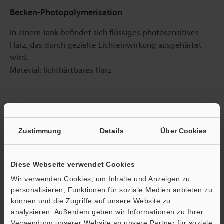
Becken-Photopolymerisation
In einem Tank befindet sich flüssiges photosensitives
Harz, das durch gezielte Lichteinwirkung ausgehärtet
wird.
Material: lichthärtbares Harz
Powder Bed Fusion (Pulverbettfusion)
Bereiche eines Pulverbett werden selektiv geschmolzen
Zustimmung
Details
Über Cookies
und durch thermische Energie gebunden.
Material: Metall, Harz, Keramik
Diese Webseite verwendet Cookies
Wir verwenden Cookies, um Inhalte und Anzeigen zu
Anwendungen von 3D-Scannern in der
personalisieren, Funktionen für soziale Medien anbieten zu
additiven Fertigung
können und die Zugriffe auf unsere Website zu
analysieren. Außerdem geben wir Informationen zu Ihrer
Der Einsatz eines 3D-Scanners der Modellreihe VL
Verwendung unserer Website an unsere Partner für soziale