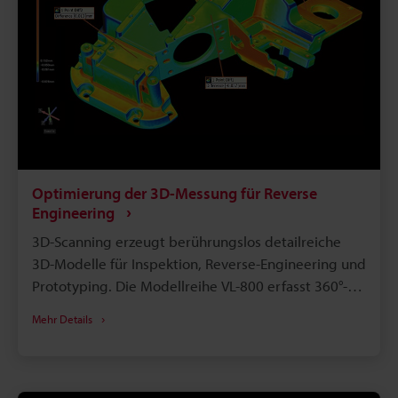
Optimierung der 3D-Messung für Reverse
Engineering
3D-Scanning erzeugt berührungslos detailreiche
3D-Modelle für Inspektion, Reverse-Engineering und
Prototyping. Die Modellreihe VL-800 erfasst 360°-
Scans; keine Vorrichtungen oder Referenzaufkleber
Mehr Details
nötig. Scandaten ermöglichen CAD-Erstellung, DXF/
STL-Export und präzise Querschnitts- sowie GD&T-
Analysen. Berührungslose Messung reduziert
Bedienereinfluss, beschleunigt Prüfzyklen und