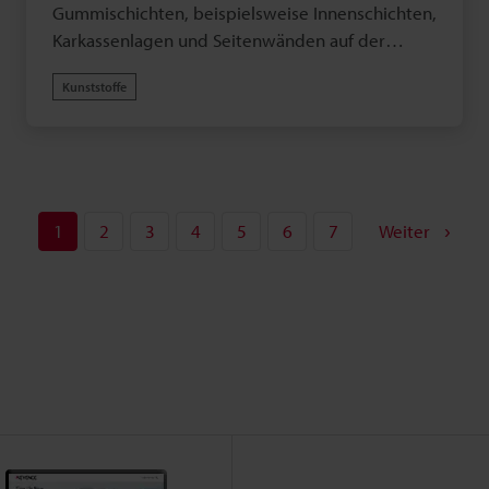
Gummischichten, beispielsweise Innenschichten,
Karkassenlagen und Seitenwänden auf der
Formtrommel und gibt der Qualitäts- und
Kunststoffe
Prozesskontrolle Rückmeldung. Durch einen
hohen Abtastzyklus von bis zu 16 kHz kann die
Bilderfassung auch in schnellen Prozessen
problemlos erfolgen.
1
2
3
4
5
6
7
Weiter