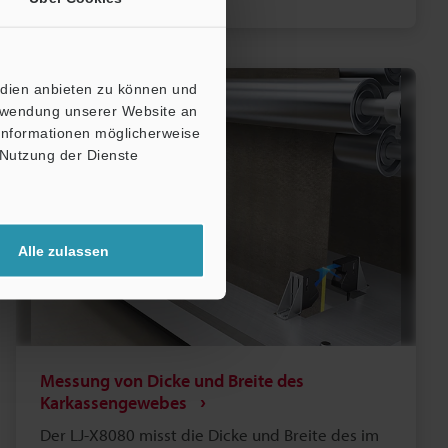
kHz ermöglicht eine schnelle und präzise
Prüfung.
edien anbieten zu können und
erwendung unserer Website an
 Informationen möglicherweise
 Nutzung der Dienste
Alle zulassen
Messung von Dicke und Breite des
Karkassengewebes
Der LJ-X8080 misst die Dicke und Breite des im