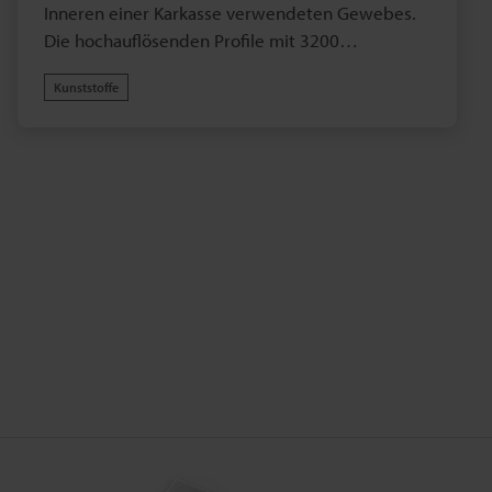
Inneren einer Karkasse verwendeten Gewebes.
Die hochauflösenden Profile mit 3200
Datenpunkten ermöglichen eine verlässliche
Kunststoffe
Prüfung auch kleinster Konturen auf der
Oberfläche.