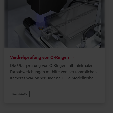
Verdrehprüfung von O-Ringen
Die Überprüfung von O-Ringen mit minimalen
Farbabweichungen mithilfe von herkömmlichen
Kameras war bisher ungenau. Die Modellreihe
LJ-S8000 kann 3D-Daten abrufen, um Defekte auf
Basis von Höhenunterschieden statt der Farbe zu
Kunststoffe
erkennen. So wird der Versand fehlerhafter
Produkte verhindert.