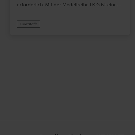
erforderlich. Mit der Modellreihe LK-G ist eine
stabile Messung sogar auf schwarzem Gummi
mit geringer Belichtungszeit möglich.
Kunststoffe