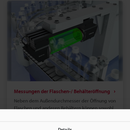
Messungen der Flaschen-/ Behälteröffnung
Neben dem Außendurchmesser der Öffnung von
Flaschen und anderen Behältern können sowohl
das Gewinde als auch der Ring anhand einer
100%-Inline- Prüfung gemessen werden.
Kunststoffe
Details