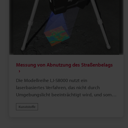
Messung von Abnutzung des Straßenbelags
Die Modellreihe LJ-S8000 nutzt ein
laserbasiertes Verfahren, das nicht durch
Umgebungslicht beeinträchtigt wird, und somit
sowohl zur Produktkontrolle sowie für Analyse
Kunststoffe
von Daten im Außenbereich geeignet ist. Durch
die einfache Installation des Systems können
hochgenaue 3D-Daten einfach erfasst werden.