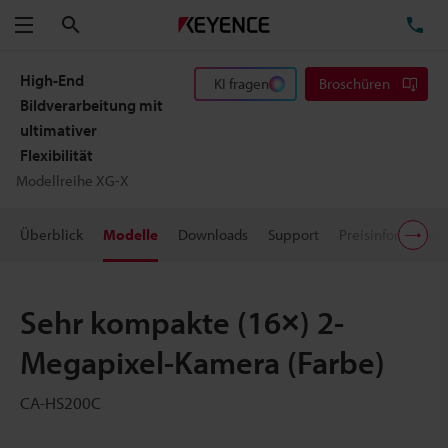
Suchen
TE
Menü
High-End
KI fragen
Broschüren
Bildverarbeitung mit
ultimativer
Flexibilität
Modellreihe XG-X
Überblick
Modelle
Downloads
Support
Preisinformation
Sehr kompakte (16×) 2-
Megapixel-Kamera (Farbe)
CA-HS200C