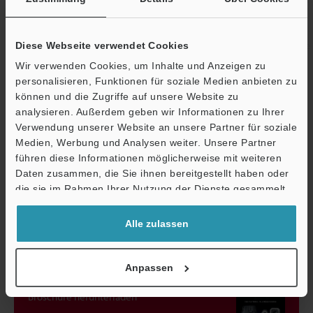
Relative
85% RLF oder 
Luftfeuchtigkeit
Gewicht
Ca. 45 g (ohne
Diese Webseite verwendet Cookies
Wir verwenden Cookies, um Inhalte und Anzeigen zu
personalisieren, Funktionen für soziale Medien anbieten zu
*1
Einstellung Übertragungsgeschwindigkeit: Standard (7×)
können und die Zugriffe auf unsere Website zu
*2
Einstellung Übertragungsgeschwindigkeit: Schnell (16×)
analysieren. Außerdem geben wir Informationen zu Ihrer
Verwendung unserer Website an unsere Partner für soziale
Medien, Werbung und Analysen weiter. Unsere Partner
Datenblatt (PDF)
führen diese Informationen möglicherweise mit weiteren
Ö
Daten zusammen, die Sie ihnen bereitgestellt haben oder
Support
die sie im Rahmen Ihrer Nutzung der Dienste gesammelt
Andere Modelle
haben.
Alle zulassen
Anpassen
Broschüre herunterladen