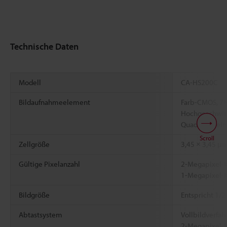
Technische Daten
Modell
CA-HS200C
Bildaufnahmeelement
Farb-CMOS, 7
Hochgeschwind
Quadratpixeln
Scroll
Zellgröße
3,45 × 3,45 μ
Gültige Pixelanzahl
2-Megapixel-M
1-Megapixel-M
Bildgröße
Entspricht 1/2
Abtastsystem
Vollbildverfah
2-Megapixel-