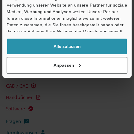
Verwendung unserer Website an unsere Partner für soziale
Datenblatt (PDF)
Medien, Werbung und Analysen weiter. Unsere Partner
Ö
führen diese Informationen möglicherweise mit weiteren
Support
Daten zusammen, die Sie ihnen bereitgestellt haben oder
Andere Modelle
die sie im Rahmen Ihrer Nutzung der Dienste gesammelt
haben.
Alle zulassen
Technische Leitfäden
Anpassen
Datenblatt (PDF)
CAD / CAE
Handbücher
Software
Fragen
Terminwunsch