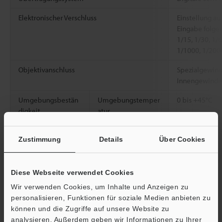
Elektronischer Verschluss
Einstellung au
Eingabe folge
1/15, 1/30, 1/
1/1000, 1/200
Objektivanschluss
Spezialgewind
Innengewinde
Umgebungsbestän
Umgebungstemper
0 bis +45°C
digkeit
atur
Relative
85% RLF oder 
Zustimmung
Details
Über Cookies
Luftfeuchtigkeit
Gewicht
Ca. 45 g (ohne
Diese Webseite verwendet Cookies
Wir verwenden Cookies, um Inhalte und Anzeigen zu
*1
Einstellung Übertragungsgeschwindigkeit: Standard (7×)
personalisieren, Funktionen für soziale Medien anbieten zu
*2
Einstellung Übertragungsgeschwindigkeit: Schnell (16×)
können und die Zugriffe auf unsere Website zu
analysieren. Außerdem geben wir Informationen zu Ihrer