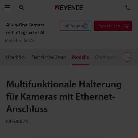
Suchen
TE
Menü
All-in-One Kamera
KI fragen
Broschüren
mit integrierter AI
Modellreihe VS
Überblick
Technische Daten
Modelle
Downloads
Suppor
Multifunktionale Halterung
für Kameras mit Ethernet-
Anschluss
OP-88824