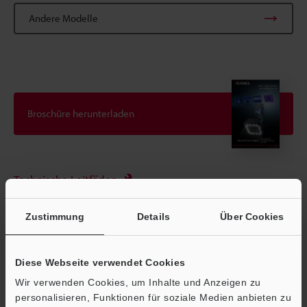
Andere Modelle
Broschüre herunterladen
Technische Leitfäden
Datenblatt (PDF)
Zustimmung
Details
Über Cookies
CAD / CAE
Handbücher
Diese Webseite verwendet Cookies
Software
Wir verwenden Cookies, um Inhalte und Anzeigen zu
personalisieren, Funktionen für soziale Medien anbieten zu