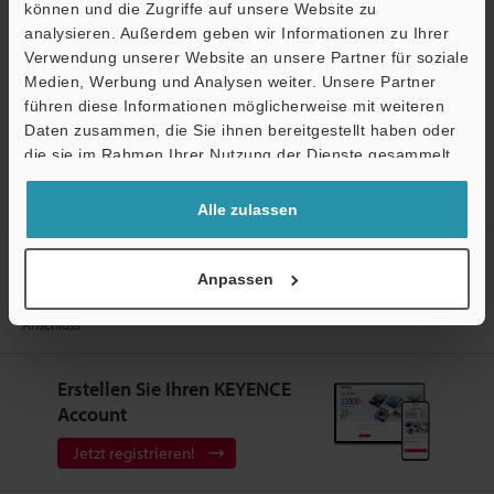
Fragen
können und die Zugriffe auf unsere Website zu
analysieren. Außerdem geben wir Informationen zu Ihrer
Terminwunsch
Verwendung unserer Website an unsere Partner für soziale
Medien, Werbung und Analysen weiter. Unsere Partner
Testgerät anfordern
führen diese Informationen möglicherweise mit weiteren
Ö
Daten zusammen, die Sie ihnen bereitgestellt haben oder
Bildverarbeitungssysteme
Support
die sie im Rahmen Ihrer Nutzung der Dienste gesammelt
haben.
Alle zulassen
Startseite
Produkte
Industrielle Bildverarbeitung
Anpassen
Bildverarbeitungssysteme
All-in-One Kamera mit integrierter AI
Modelle
Multifunktionale Halterung für Kameras mit Ethernet-
Anschluss
Erstellen Sie Ihren KEYENCE
Account
Jetzt registrieren!