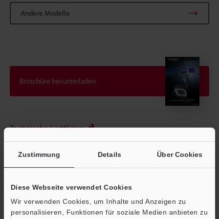
Andere Modelle
Broschüre herunterladen
Technische Leitfäden
Datenblatt (PDF)
Zustimmung
Details
Über Cookies
CAD / CAE
Handbücher
Diese Webseite verwendet Cookies
Software
Wir verwenden Cookies, um Inhalte und Anzeigen zu
personalisieren, Funktionen für soziale Medien anbieten zu