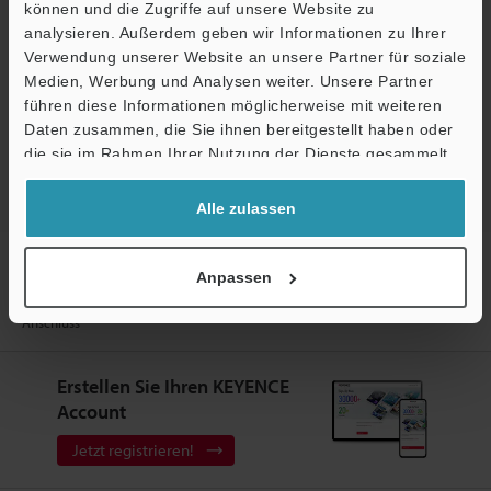
Fragen
können und die Zugriffe auf unsere Website zu
analysieren. Außerdem geben wir Informationen zu Ihrer
Terminwunsch
Verwendung unserer Website an unsere Partner für soziale
Medien, Werbung und Analysen weiter. Unsere Partner
Testgerät anfordern
führen diese Informationen möglicherweise mit weiteren
Ö
Daten zusammen, die Sie ihnen bereitgestellt haben oder
Bildverarbeitungssysteme
Support
die sie im Rahmen Ihrer Nutzung der Dienste gesammelt
haben.
Alle zulassen
Startseite
Produkte
Industrielle Bildverarbeitung
Anpassen
Bildverarbeitungssysteme
All-in-One Kamera mit integrierter AI
Modelle
Montagehalterung für Matrixkameras mit Ethernet-
Anschluss
Erstellen Sie Ihren KEYENCE
Account
Jetzt registrieren!