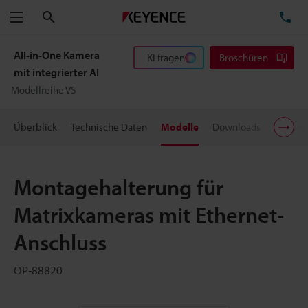
Suchen
TE
Menü
All-in-One Kamera
KI fragen
Broschüren
mit integrierter AI
Modellreihe VS
Überblick
Technische Daten
Modelle
Downloads
Suppor
Montagehalterung für
Matrixkameras mit Ethernet-
Anschluss
OP-88820