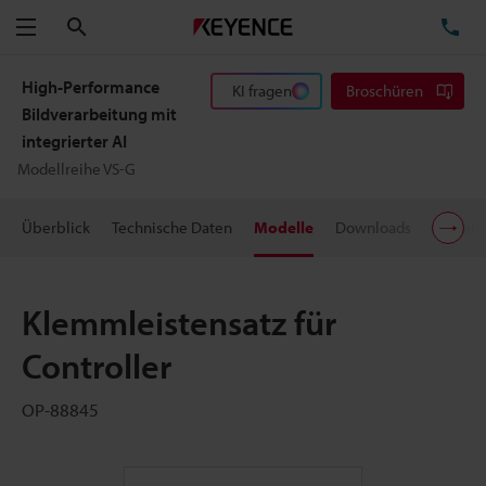
Suchen
TE
Menü
High-Performance
KI fragen
Broschüren
Bildverarbeitung mit
integrierter AI
Modellreihe VS-G
Überblick
Technische Daten
Modelle
Downloads
Preisin
Klemmleistensatz für
Controller
OP-88845