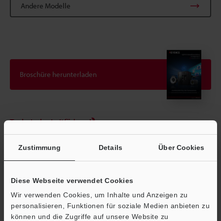
Andere Modelle
Broschüre herunterladen
Technische Leitfäden
Datenblatt (PDF)
Zustimmung
Details
Über Cookies
CAD / CAE
Handbücher
Diese Webseite verwendet Cookies
Wir verwenden Cookies, um Inhalte und Anzeigen zu
Software
personalisieren, Funktionen für soziale Medien anbieten zu
Fragen
können und die Zugriffe auf unsere Website zu