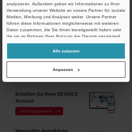
analysieren. Außerdem geben wir Informationen zu Ihrer
Terminwunsch
Verwendung unserer Website an unsere Partner für soziale
Medien, Werbung und Analysen weiter. Unsere Partner
Testgerät anfordern
führen diese Informationen möglicherweise mit weiteren
Ö
Daten zusammen, die Sie ihnen bereitgestellt haben oder
Bildverarbeitungssysteme
Support
die sie im Rahmen Ihrer Nutzung der Dienste gesammelt
haben.
Alle zulassen
Startseite
Produkte
Industrielle Bildverarbeitung
Anpassen
Bildverarbeitungssysteme
High-Performance Bildverarbeitung mit
integrierter AI
Modelle
Klemmleistensatz für Controller
Erstellen Sie Ihren KEYENCE
Account
Jetzt registrieren!
Newsletter-Anmeldung