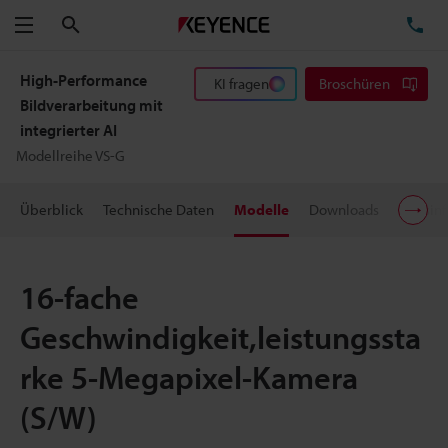
Suchen
TE
Menü
High-Performance
KI fragen
Broschüren
Bildverarbeitung mit
integrierter AI
Modellreihe VS-G
Überblick
Technische Daten
Modelle
Downloads
Preisin
16-fache
Geschwindigkeit,leistungssta
rke 5-Megapixel-Kamera
(S/W)