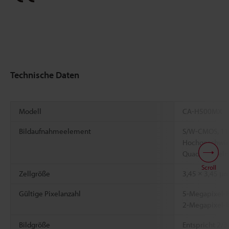
Technische Daten
Modell
CA-H500MX
Bildaufnahmeelement
S/W-CMOS, 1
Hochgeschwind
Quadratpixeln
Scroll
Zellgröße
3,45 × 3,45 μ
Gültige Pixelanzahl
5-Megapixel-M
2-Megapixel-M
Bildgröße
Entspricht 2/3