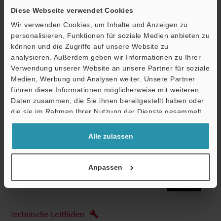
Luftfeuchtigkeit
Diese Webseite verwendet Cookies
Wir verwenden Cookies, um Inhalte und Anzeigen zu
Gewicht
Ca. 280 g (ohn
personalisieren, Funktionen für soziale Medien anbieten zu
können und die Zugriffe auf unsere Website zu
analysieren. Außerdem geben wir Informationen zu Ihrer
Datenblatt (PDF)
Verwendung unserer Website an unsere Partner für soziale
Medien, Werbung und Analysen weiter. Unsere Partner
führen diese Informationen möglicherweise mit weiteren
Ö
Andere Modelle
Daten zusammen, die Sie ihnen bereitgestellt haben oder
Support
die sie im Rahmen Ihrer Nutzung der Dienste gesammelt
haben.
Alle zulassen
Broschüre herunterladen
Anpassen
Technische Leitfäden