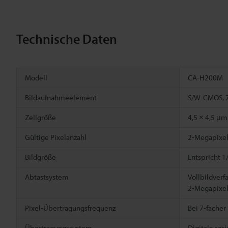
Technische Daten
Modell
CA-H200M
Bildaufnahmeelement
S/W-CMOS, 7
Zellgröße
4,5 × 4,5 μm
Gültige Pixelanzahl
2-Megapixel-
Bildgröße
Entspricht 1
Abtastsystem
Vollbildverf
2-Megapixel
Pixel-Übertragungsfrequenz
Bei 7-fache
Übertragungssystem
Digitale ser