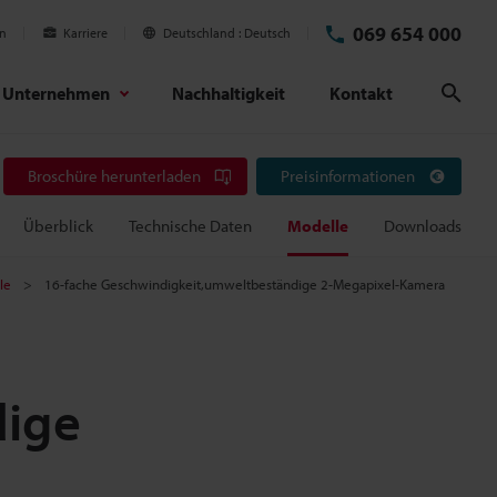
069 654 000
en
Karriere
Deutschland
Deutsch
Unternehmen
Nachhaltigkeit
Kontakt
Suc
Broschüre herunterladen
Preisinformationen
Überblick
Technische Daten
Modelle
Downloads
le
16-fache Geschwindigkeit,umweltbeständige 2-Megapixel-Kamera
dige