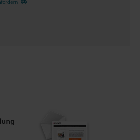
nfordern
dung