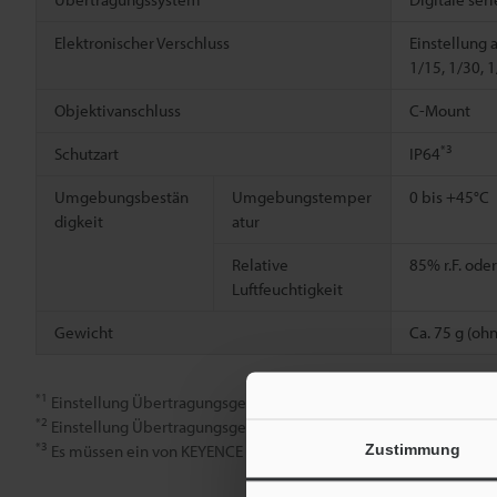
Elektronischer Verschluss
Einstellung 
1/15, 1/30, 
Objektivanschluss
C-Mount
*3
Schutzart
IP64
Umgebungsbestän
Umgebungstemper
0 bis +45°C
digkeit
atur
Relative
85% r.F. ode
Luftfeuchtigkeit
Gewicht
Ca. 75 g (oh
*1
Einstellung Übertragungsgeschwindigkeit: Standard (7×)
*2
Einstellung Übertragungsgeschwindigkeit: Schnell (16×)
*3
Zustimmung
Es müssen ein von KEYENCE spezifiziertes Objektiv nach Schut