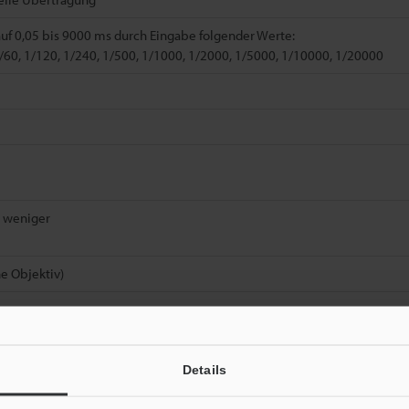
auf 0,05 bis 9000 ms durch Eingabe folgender Werte:
1/60, 1/120, 1/240, 1/500, 1/1000, 1/2000, 1/5000, 1/10000, 1/20000
r weniger
ne Objektiv)
Details
zart IP64 und ein umgebungsbeständiges Kabel an dieser Kamera verwen