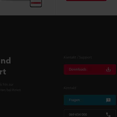
und
Kontakt / Support
rt
Downloads
s hin zur
Kontakt
ten bei Ihnen
Fragen
069 654 000