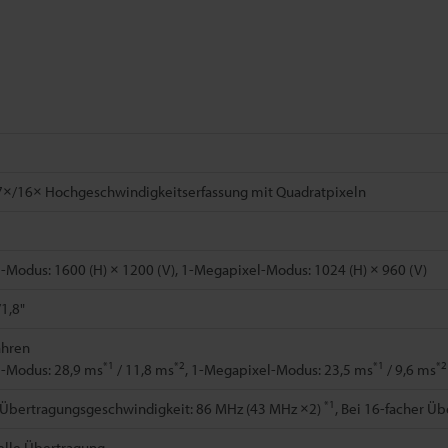
×/16× Hochgeschwindigkeitserfassung mit Quadratpixeln
Modus: 1600 (H) × 1200 (V), 1-Megapixel-Modus: 1024 (H) × 960 (V)
/1,8"
ahren
*1
*2
*1
*2
-Modus: 28,9 ms
/ 11,8 ms
, 1-Megapixel-Modus: 23,5 ms
/ 9,6 ms
*1
r Übertragungsgeschwindigkeit: 86 MHz (43 MHz ×2)
, Bei 16-facher 
ielle Übertragung