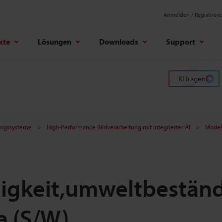
Anmelden / Registrier
kte
Lösungen
Downloads
Support
KI fragen
tungssysteme
High-Performance Bildverarbeitung mit integrierter AI
Model
igkeit,umweltbestän
a (S/W)