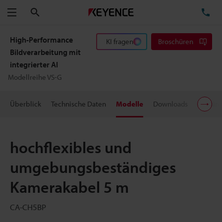
Suchen
TE
Menü
High-Performance
KI fragen
Broschüren
Bildverarbeitung mit
integrierter AI
Modellreihe VS-G
Überblick
Technische Daten
Modelle
Downloads
Preisin
hochflexibles und
umgebungsbeständiges
Kamerakabel 5 m
CA-CH5BP