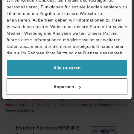
Handbücher
Wir verwenden Cookies, um Inhalte und Anzeigen zu
personalisieren, Funktionen für soziale Medien anbieten zu
Software
können und die Zugriffe auf unsere Website zu
analysieren. Außerdem geben wir Informationen zu Ihrer
Fragen
Verwendung unserer Website an unsere Partner für soziale
Medien, Werbung und Analysen weiter. Unsere Partner
Terminwunsch
führen diese Informationen möglicherweise mit weiteren
Ö
Daten zusammen, die Sie ihnen bereitgestellt haben oder
Testgerät anfordern
Support
die sie im Rahmen Ihrer Nutzung der Dienste gesammelt
Bildverarbeitungssysteme
haben.
Alle zulassen
Anpassen
Startseite
Produkte
Industrielle Bildverarbeitung
Bildverarbeitungssysteme
High-Performance Bildverarbeitung mit
integrierter AI
Modelle
hochflexibles und umgebungsbeständiges
Kamerakabel 5 m
Erstellen Sie Ihren KEYENCE