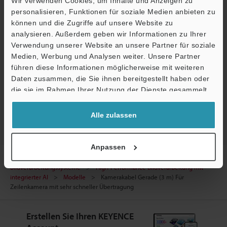
Handbücher
Wir verwenden Cookies, um Inhalte und Anzeigen zu
personalisieren, Funktionen für soziale Medien anbieten zu
Software
können und die Zugriffe auf unsere Website zu
analysieren. Außerdem geben wir Informationen zu Ihrer
Fragen
Verwendung unserer Website an unsere Partner für soziale
Medien, Werbung und Analysen weiter. Unsere Partner
Terminwunsch
führen diese Informationen möglicherweise mit weiteren
Ö
Daten zusammen, die Sie ihnen bereitgestellt haben oder
Testgerät anfordern
Support
die sie im Rahmen Ihrer Nutzung der Dienste gesammelt
Bildverarbeitungssysteme
haben.
Alle zulassen
Anpassen
Startseite
Produkte
Industrielle Bildverarbeitung
Bildverarbeitungssysteme
High-Performance Bildverarbeitung mit
integrierter AI
Modelle
Kamerakabel Gerade (3 m) Für
Zeilenkamera mit sehr schneller Übertragung
Erstellen Sie Ihren KEYENCE