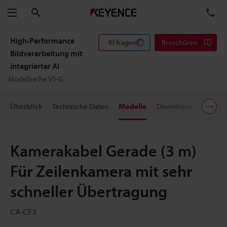
Suchen
TE
Menü
High-Performance
KI fragen
Broschüren
Bildverarbeitung mit
integrierter AI
Modellreihe VS-G
Überblick
Technische Daten
Modelle
Downloads
Preisin
Kamerakabel Gerade (3 m)
Für Zeilenkamera mit sehr
schneller Übertragung
CA-CF3