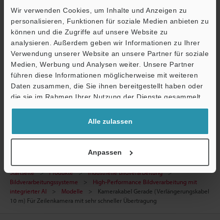
CAD / CAE
Wir verwenden Cookies, um Inhalte und Anzeigen zu
Handbücher
personalisieren, Funktionen für soziale Medien anbieten zu
können und die Zugriffe auf unsere Website zu
Software
analysieren. Außerdem geben wir Informationen zu Ihrer
Verwendung unserer Website an unsere Partner für soziale
Fragen
Medien, Werbung und Analysen weiter. Unsere Partner
führen diese Informationen möglicherweise mit weiteren
Terminwunsch
Ö
Daten zusammen, die Sie ihnen bereitgestellt haben oder
Support
Testgerät anfordern
die sie im Rahmen Ihrer Nutzung der Dienste gesammelt
haben.
Bildverarbeitungssysteme
Alle zulassen
Anpassen
Startseite
Produkte
Industrielle Bildverarbeitung
Bildverarbeitungssysteme
High-Performance Bildverarbeitung mit
integrierter AI
Modelle
Kamerakabel Gerade (Verlängerungskabel
10 m) Für Zeilenkamera mit sehr schneller Übertragung