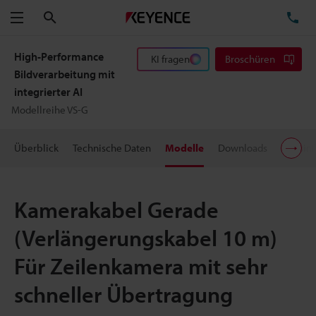
Suchen
TE
Menü
High-Performance
KI fragen
Broschüren
Bildverarbeitung mit
integrierter AI
Modellreihe VS-G
Überblick
Technische Daten
Modelle
Downloads
Preisin
Kamerakabel Gerade
(Verlängerungskabel 10 m)
Für Zeilenkamera mit sehr
schneller Übertragung