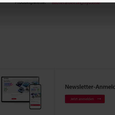
Produktpalette:
Bildverarbeitungssysteme
Newsletter-Anmel
Jetzt anmelden