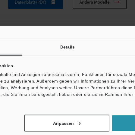
Datenblatt (PDF)
Andere Modelle
Details
ookies
Broschüre herunterladen
halte und Anzeigen zu personalisieren, Funktionen für soziale M
ite zu analysieren. Außerdem geben wir Informationen zu Ihrer V
edien, Werbung und Analysen weiter. Unsere Partner führen diese
die Sie ihnen bereitgestellt haben oder die sie im Rahmen Ihrer
fäden
Datenblatt (PDF)
CAD / CAE
Ha
Kontakt / Support:
Fragen
Anpassen