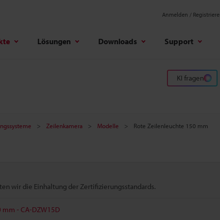
Anmelden / Registrier
kte
Lösungen
Downloads
Support
KI fragen
tungssysteme
Zeilenkamera
Modelle
Rote Zeilenleuchte 150 mm
n wir die Einhaltung der Zertifizierungsstandards.
150 mm - CA-DZW15D