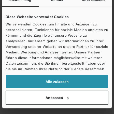
Umgebungsbestän
Umgebungstemper
0 bis +50 °C
digkeit
atur
Diese Webseite verwendet Cookies
Relative
35 bis 85 % R
Wir verwenden Cookies, um Inhalte und Anzeigen zu
Luftfeuchtigkeit
personalisieren, Funktionen für soziale Medien anbieten zu
Gewicht
Circa 100 g (o
können und die Zugriffe auf unsere Website zu
analysieren. Außerdem geben wir Informationen zu Ihrer
Ö
Verwendung unserer Website an unsere Partner für soziale
*1
Im 310.000-Pixel-Mode dienen 310.000 Pixels (640 x 480) als
Medien, Werbung und Analysen weiter. Unsere Partner
Support
Verarbeitungsfläche. Im 240.000-Pixel-Mode dienen 240.000
führen diese Informationen möglicherweise mit weiteren
Pixels (512 x 480) als Verarbeitungsfläche.
Daten zusammen, die Sie ihnen bereitgestellt haben oder
die sie im Rahmen Ihrer Nutzung der Dienste gesammelt
haben.
Datenblatt (PDF)
Alle zulassen
Andere Modelle
Anpassen