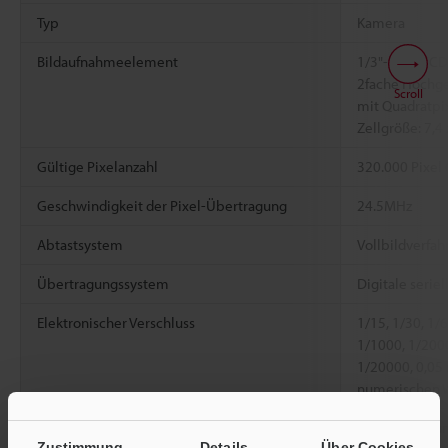
Typ
Kamera
Bildaufnahmeelement
1/3"-Farb-CC
2fache Hochge
Scroll
mit Quadratpix
Zellgröße: 7,4
Gültige Pixelanzahl
320.000 Pixel 
Geschwindigkeit der Pixel-Übertragung
24.5MHz
Abtastsystem
Vollbildverfah
Übertragungssystem
Digitale serie
Elektronischer Verschluss
1/15, 1/30, 1/
1/1000, 1/200
1/20000, 0,05
numerischen W
Objektivanschluss
Objektivfassu
Zustimmung
Details
Über Cookies