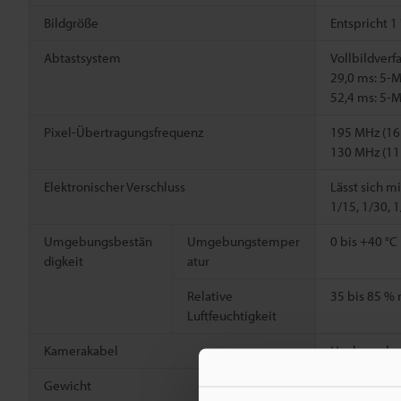
Bildgröße
Entspricht 1 
Abtastsystem
Vollbildverf
29,0 ms: 5-
52,4 ms: 5-
Pixel-Übertragungsfrequenz
195 MHz (16
130 MHz (11
Elektronischer Verschluss
Lässt sich m
1/15, 1/30, 
Umgebungsbestän
Umgebungstemper
0 bis +40 °C
digkeit
atur
Relative
35 bis 85 % 
Luftfeuchtigkeit
Kamerakabel
Hochgeschw
Gewicht
Circa 280 g 