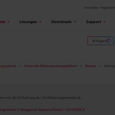
Anmelden / Registrier
kte
Lösungen
Downloads
Support
KI fragen
tungssysteme
Universelle Bildverarbeitungsplattform
Modelle
Unterst
n wir die Einhaltung der Zertifizierungsstandards.
tungsstarke 5-Megapixel-Kamera (Farbe) - CA-H500CX