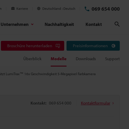
069 654 000
en
Karriere
Deutschland
Deutsch
Unternehmen
Nachhaltigkeit
Kontakt
Suc
Broschüre herunterladen
Preisinformationen
Überblick
Modelle
Downloads
Support
ützt LumiTrax™ 16x Geschwindigkeit 5-Megapixel Farbkamera
Kontakt:
069 654 000
Kontaktformular