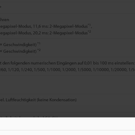
"
ahren
*1
Megapixel-Modus, 11,6 ms: 2-Megapixel-Modus
,
*2
Megapixel-Modus, 20,2 ms: 2-Megapixel-Modus
*1
× Geschwindigkeit)
*2
× Geschwindigkeit)
it den folgenden numerischen Eingängen auf 0,01 bis 100 ms einstellen:
1/60, 1/120, 1/240, 1/500, 1/1000, 1/2000, 1/5000, 1/10000, 1/20000, 1
rel. Luftfeuchtigkeit (keine Kondensation)
indigkeitskamerakabel CA-CHxx
(ohne Objektiv)