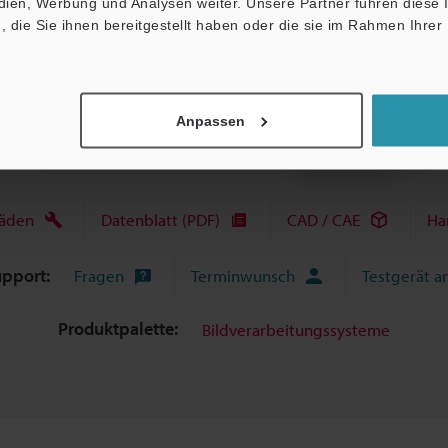
edien, Werbung und Analysen weiter. Unsere Partner führen diese
die Sie ihnen bereitgestellt haben oder die sie im Rahmen Ihrer
Broschüre herunterladen
Anpassen
fäden
Datenblatt (PDF)
CAD / CAE
Ha
upport:
Fragen
Terminwunsch
Testgerät a
Produktpalette:
Bildverarbeitungssysteme