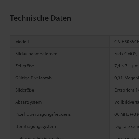
Technische Daten
Modell
CA-HS035C
Bildaufnahmeelement
Farb-CMOS, 
Zellgröße
7,4 × 7,4 μm
Gültige Pixelanzahl
0,31-Megapix
Bildgröße
Entspricht 1
Abtastsystem
Vollbildverf
Pixel-Übertragungsfrequenz
86 MHz (43 
Übertragungssystem
Digitale ser
Elektronischer Verschluss
Lässt sich m