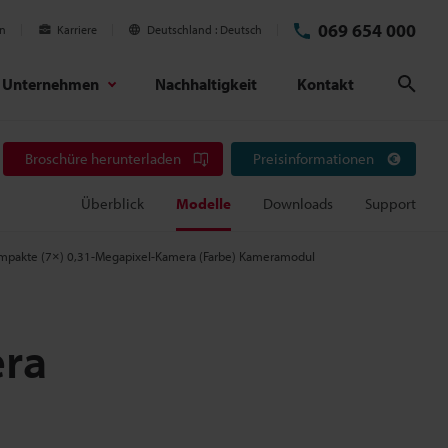
069 654 000
en
Karriere
Deutschland
Deutsch
Unternehmen
Nachhaltigkeit
Kontakt
Suc
Broschüre herunterladen
Preisinformationen
Überblick
Modelle
Downloads
Support
mpakte (7×) 0,31-Megapixel-Kamera (Farbe) Kameramodul
era