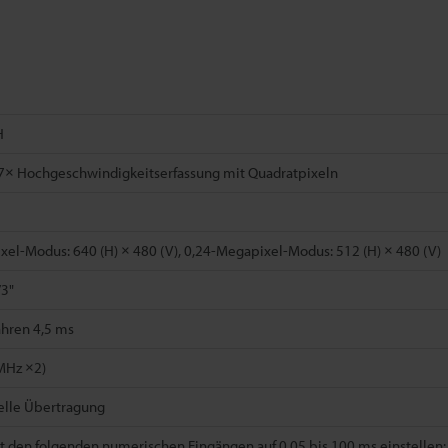
H
7× Hochgeschwindigkeitserfassung mit Quadratpixeln
el-Modus: 640 (H) × 480 (V), 0,24-Megapixel-Modus: 512 (H) × 480 (V)
/3"
ahren 4,5 ms
MHz ×2)
ielle Übertragung
it den folgenden numerischen Eingängen auf 0,05 bis 100 ms einstellen: