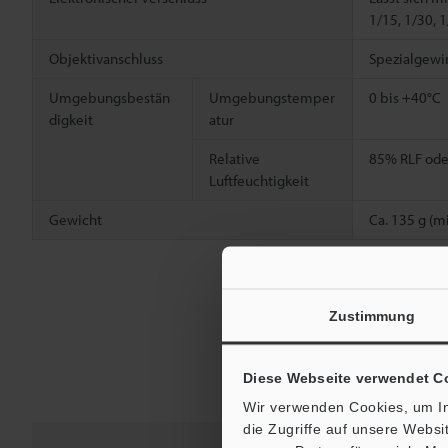
1/15, 1/30, 
Objektivanschluss
Spezialgewi
Umgebungsbestän
Umgebungstemper
0 bis +40°C
digkeit
atur
Relative
85% RLF ode
Luftfeuchtigkeit
Gewicht
Ca. 135 g (m
Zustimmung
Diese Webseite verwendet C
Wir verwenden Cookies, um In
die Zugriffe auf unsere Webs