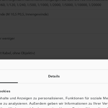
1/60, 1/120, 1/240, 1/500, 1/1000, 1/2000, 1/5000, 1/10000, 1/20000
nde (M 10,5 P0,5, Innengewinde)
r weniger
it Kabel, ohne Objektiv)
Details
Datenblatt (PDF)
Andere Modelle
ookies
halte und Anzeigen zu personalisieren, Funktionen für soziale M
ite zu analysieren. Außerdem geben wir Informationen zu Ihrer V