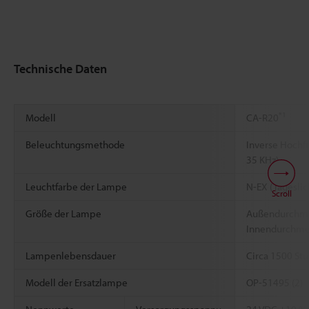
Technische Daten
*1
Modell
CA-R20
Beleuchtungsmethode
Inverse Hochf
35 KHz)
Leuchtfarbe der Lampe
N-EX (Tageslic
Scroll
Größe der Lampe
Außendurchm
Innendurchm
Lampenlebensdauer
Circa 1500 St
Modell der Ersatzlampe
OP-51495 (2)