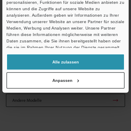
Beleuchtungsintensität
personalisieren, Funktionen für soziale Medien anbieten zu
zurückgeht, wenn die Lampe kontinuierlich in einer
können und die Zugriffe auf unsere Website zu
Ö
schwingungsfreien Umgebung
analysieren. Außerdem geben wir Informationen zu Ihrer
mit einer Umgebungstemperatur von 25°C eingeschaltet ist.
Verwendung unserer Website an unsere Partner für soziale
Support
Hinweis: Die
Medien, Werbung und Analysen weiter. Unsere Partner
tatsächliche Lebensdauer hängt von den Einsatzbedingungen ab.
führen diese Informationen möglicherweise mit weiteren
Die ursprüngliche Beleuchtungsintensität bezieht sich auf die
Daten zusammen, die Sie ihnen bereitgestellt haben oder
Beleuchtungsintensität, die zu dem Zeitpunkt gemessen wird,
die sie im Rahmen Ihrer Nutzung der Dienste gesammelt
wenn die Lampe in
haben.
tadellosem Zustand zum ersten Mal eingeschaltet wird.
Alle zulassen
Anpassen
Datenblatt (PDF)
Andere Modelle