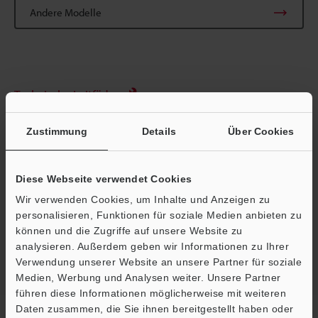
Andere Modelle
Technische Leitfäden
Datenblatt (PDF)
Zustimmung
Details
Über Cookies
CAD / CAE
Handbücher
Diese Webseite verwendet Cookies
Wir verwenden Cookies, um Inhalte und Anzeigen zu
Fragen
personalisieren, Funktionen für soziale Medien anbieten zu
können und die Zugriffe auf unsere Website zu
Bildverarbeitungssysteme
Ö
analysieren. Außerdem geben wir Informationen zu Ihrer
Verwendung unserer Website an unsere Partner für soziale
Support
Medien, Werbung und Analysen weiter. Unsere Partner
führen diese Informationen möglicherweise mit weiteren
Daten zusammen, die Sie ihnen bereitgestellt haben oder
Startseite
Produkte
Industrielle Bildverarbeitung