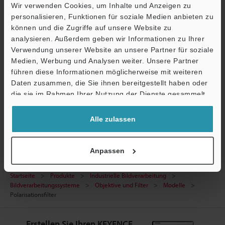
Technische Leitfäden
Wir verwenden Cookies, um Inhalte und Anzeigen zu
personalisieren, Funktionen für soziale Medien anbieten zu
Datenblatt (PDF)
können und die Zugriffe auf unsere Website zu
CAD / CAE
analysieren. Außerdem geben wir Informationen zu Ihrer
Verwendung unserer Website an unsere Partner für soziale
Fragen
Medien, Werbung und Analysen weiter. Unsere Partner
führen diese Informationen möglicherweise mit weiteren
Ö
Terminwunsch
Daten zusammen, die Sie ihnen bereitgestellt haben oder
Support
die sie im Rahmen Ihrer Nutzung der Dienste gesammelt
Testgerät anfordern
haben.
Bildverarbeitungssysteme
Alle zulassen
Anpassen
Startseite
Produkte
Industrielle Bildverarbeitung
Bildverarbeitungssysteme
Objektive und Filter
Modelle
Polarisationsfilter
Erstellen Sie Ihren KEYENCE