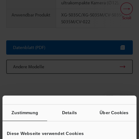
ultrakompakte Kamera (∅12).
Anwendbar Produkt
XG-S035C/XG-S035M/CV-S035C/CV-
Scroll
S035M/CV-022
Datenblatt (PDF)
Andere Modelle
Broschüre herunterladen
Zustimmung
Details
Über Cookies
Diese Webseite verwendet Cookies