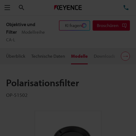
Suchen
TE
Menü
Objektive und
KI fragen
Broschüren
Filter
Modellreihe
CA-L
Überblick
Technische Daten
Modelle
Downloads
Preisin
Polarisationsfilter
OP-51502