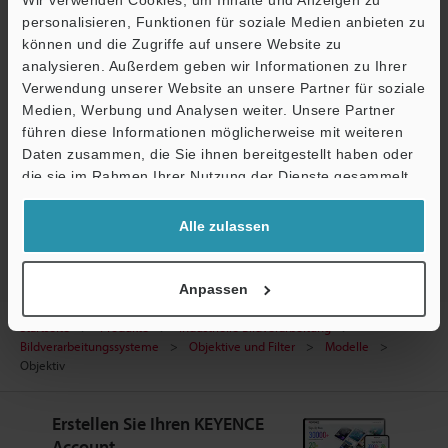
Datenblatt (PDF)
personalisieren, Funktionen für soziale Medien anbieten zu
können und die Zugriffe auf unsere Website zu
CAD / CAE
analysieren. Außerdem geben wir Informationen zu Ihrer
Verwendung unserer Website an unsere Partner für soziale
Fragen
Medien, Werbung und Analysen weiter. Unsere Partner
führen diese Informationen möglicherweise mit weiteren
Terminwunsch
Ö
Daten zusammen, die Sie ihnen bereitgestellt haben oder
Support
Testgerät anfordern
die sie im Rahmen Ihrer Nutzung der Dienste gesammelt
haben.
Bildverarbeitungssysteme
Alle zulassen
Anpassen
Startseite
Produkte
Industrielle Bildverarbeitung
Bildverarbeitungssysteme
Objektive und Filter
Modelle
Objektiv
Erstellen Sie Ihren KEYENCE
Account