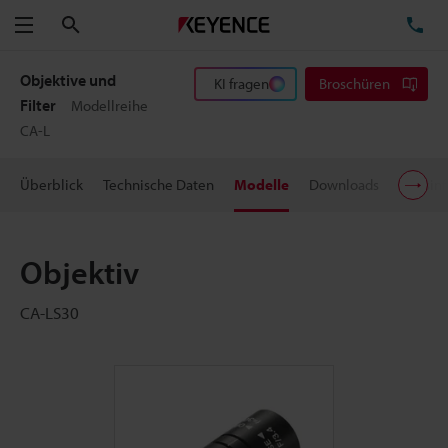
Suchen
TE
Menü
Objektive und
KI fragen
Broschüren
Filter
Modellreihe
CA-L
Überblick
Technische Daten
Modelle
Downloads
Preisin
Objektiv
CA-LS30