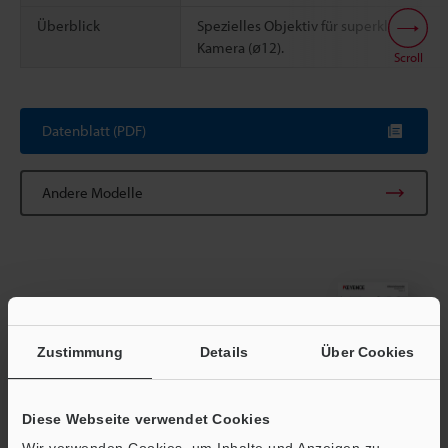
Überblick
Spezielles Objektiv für superkleine
Kamera (ø12).
Scroll
Datenblatt (PDF)
Andere Modelle
Broschüre herunterladen
Zustimmung
Details
Über Cookies
Diese Webseite verwendet Cookies
Technische Leitfäden
Wir verwenden Cookies, um Inhalte und Anzeigen zu