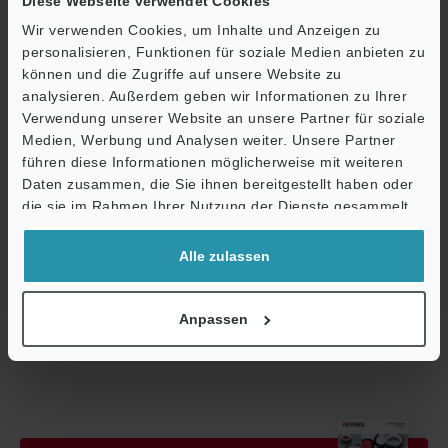
Diese Webseite verwendet Cookies
*2
Arbeitsabstand bezeichnet den Arbeitsabstand jedes
Wir verwenden Cookies, um Inhalte und Anzeigen zu
Objektivs bei Referenzvergrößerung. Der Arbeitsabstand ist von
personalisieren, Funktionen für soziale Medien anbieten zu
der eingestellten Vergrößerung abhängig. (Außer CA-LM1/LMA1)
können und die Zugriffe auf unsere Website zu
*3
Bei der angegebenen Tiefenschärfe handelt es sich um einen
analysieren. Außerdem geben wir Informationen zu Ihrer
theoretischen Wert, der von einer Bildsensor-Größe von 1/2"
Ö
Verwendung unserer Website an unsere Partner für soziale
oder 2/3" und einer horizontalen Auflösung von 320 TV‑Linien
Medien, Werbung und Analysen weiter. Unsere Partner
Support
ausgeht. (Der Kreis der geringsten Unschärfe ist 40 µm im Bild.)
führen diese Informationen möglicherweise mit weiteren
*4
Das kleinste auflösbare Merkmal, das bei Licht mit einer
Daten zusammen, die Sie ihnen bereitgestellt haben oder
Wellenlänge von unter 550 nm erkannt werden kann.
die sie im Rahmen Ihrer Nutzung der Dienste gesammelt
haben.
Alle zulassen
Datenblatt (PDF)
Anpassen
Andere Modelle