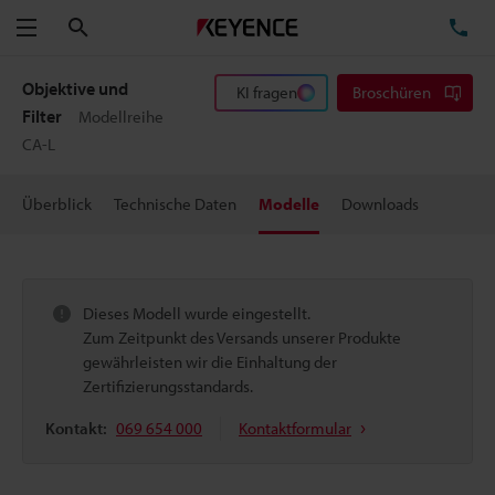
Suchen
TE
Menü
Objektive und
KI fragen
Broschüren
Filter
Modellreihe
CA-L
Überblick
Technische Daten
Modelle
Downloads
Dieses Modell wurde eingestellt.
Zum Zeitpunkt des Versands unserer Produkte
gewährleisten wir die Einhaltung der
Zertifizierungsstandards.
Kontakt:
069 654 000
Kontaktformular