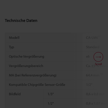
Technische Daten
*1
Modell
CA-LM6
Typ
Standard
Optische Vergrößerung
x6
Scroll
Vergrößerungsbereich
Ca. ±5 % bezo
*2
MA (bei Referenzvergrößerung)
64,4 mm
Kompatible Chipgröße Sensor-Größe
1/2"
Bildfeld
1/3"
0,6 x 0,8 mm
1/2"
0,8 x 1,07 mm