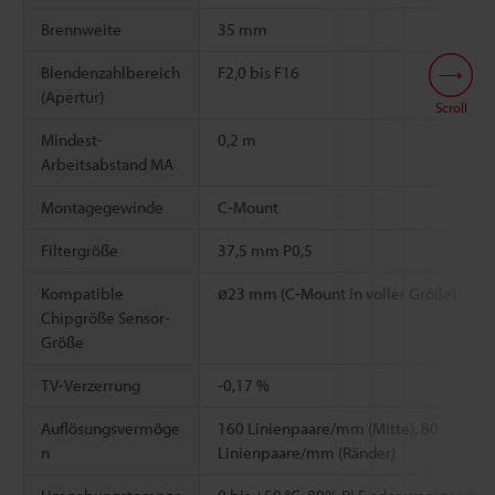
Brennweite
35 mm
Blendenzahlbereich
F2,0 bis F16
(Apertur)
Scroll
Mindest-
0,2 m
Arbeitsabstand MA
Montagegewinde
C‑Mount
Filtergröße
37,5 mm P0,5
Kompatible
ø23 mm (C‑Mount in voller Größe)
Chipgröße Sensor-
Größe
TV-Verzerrung
-0,17 %
Auflösungsvermöge
160 Linienpaare/mm (Mitte), 80
n
Linienpaare/mm (Ränder)