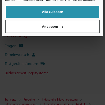
die sie im Rahmen Ihrer Nutzung der Dienste gesammelt
haben.
Alle zulassen
Technische Leitfäden
Datenblatt (PDF)
Anpassen
CAD / CAE
Fragen
Terminwunsch
Testgerät anfordern
Bildverarbeitungssysteme
Startseite
Produkte
Industrielle Bildverarbeitung
Bildverarbeitungssysteme
Objektive und Filter
Modelle
C-