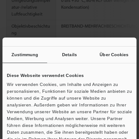
Umgebungstemper
0 bis +50 °C, 80% RLF oder weniger (kei
atur-/relative
Kondensation)
Luftfeuchtigkeit
Objektivbeschichtu
BREITBAND-MEHRFACHBESCHICHTUNG
ng
Gewicht
Circa 210 g
Zustimmung
Details
Über Cookies
Datenblatt (PDF)
Diese Webseite verwendet Cookies
Wir verwenden Cookies, um Inhalte und Anzeigen zu
Andere Modelle
personalisieren, Funktionen für soziale Medien anbieten zu
können und die Zugriffe auf unsere Website zu
analysieren. Außerdem geben wir Informationen zu Ihrer
Verwendung unserer Website an unsere Partner für soziale
Medien, Werbung und Analysen weiter. Unsere Partner
führen diese Informationen möglicherweise mit weiteren
Ö
Daten zusammen, die Sie ihnen bereitgestellt haben oder
Broschüre herunterladen
Support