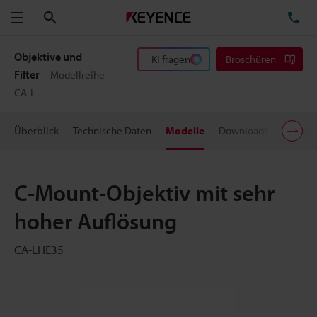
Suchen
TE
Menü
Objektive und
KI fragen
Broschüren
Filter
Modellreihe
CA-L
Überblick
Technische Daten
Modelle
Downloads
Preisin
C-Mount-Objektiv mit sehr
hoher Auflösung
CA-LHE35