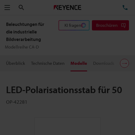
Suchen
TE
Menü
Beleuchtungen für
KI fragen
Broschüren
die industrielle
Bildverarbeitung
Modellreihe CA-D
Überblick
Technische Daten
Modelle
Downloads
Preisin
LED-Polarisationsstab für 50
OP-42281