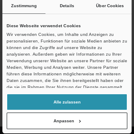
Zustimmung
Details
Über Cookies
Diese Webseite verwendet Cookies
Startseite
Produkte
Industrielle Bildverarbeitung
Wir verwenden Cookies, um Inhalte und Anzeigen zu
Bildverarbeitungssysteme
Beleuchtungen für die industrielle
personalisieren, Funktionen für soziale Medien anbieten zu
Bildverarbeitung
Modelle
LED-Polarisationsstab für 50
können und die Zugriffe auf unsere Website zu
analysieren. Außerdem geben wir Informationen zu Ihrer
Erstellen Sie Ihren KEYENCE
Verwendung unserer Website an unsere Partner für soziale
Medien, Werbung und Analysen weiter. Unsere Partner
Account
führen diese Informationen möglicherweise mit weiteren
Ö
Jetzt registrieren!
Daten zusammen, die Sie ihnen bereitgestellt haben oder
Support
die sie im Rahmen Ihrer Nutzung der Dienste gesammelt
haben.
Newsletter-Anmeldung
Alle zulassen
Jetzt anmelden
Anpassen