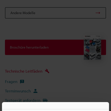
Andere Modelle
Broschüre herunterladen
Technische Leitfäden
Fragen
Terminwunsch
Testgerät anfordern
Bildverarbeitungssysteme