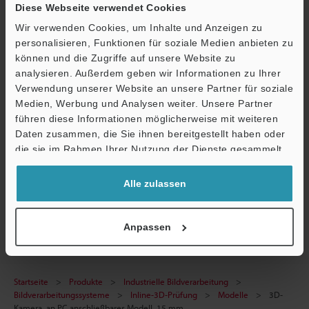
Diese Webseite verwendet Cookies
Wir verwenden Cookies, um Inhalte und Anzeigen zu
Technische Leitfäden
personalisieren, Funktionen für soziale Medien anbieten zu
können und die Zugriffe auf unsere Website zu
Datenblatt (PDF)
analysieren. Außerdem geben wir Informationen zu Ihrer
Ö
Verwendung unserer Website an unsere Partner für soziale
CAD / CAE
Medien, Werbung und Analysen weiter. Unsere Partner
Support
führen diese Informationen möglicherweise mit weiteren
Handbücher
Daten zusammen, die Sie ihnen bereitgestellt haben oder
Software
die sie im Rahmen Ihrer Nutzung der Dienste gesammelt
haben.
Fragen
Alle zulassen
Bildverarbeitungssysteme
Anpassen
Startseite
Produkte
Industrielle Bildverarbeitung
Bildverarbeitungssysteme
Inline-3D-Prüfung
Modelle
3D-
Kamera, an PC anschließbares Modell, 15 mm