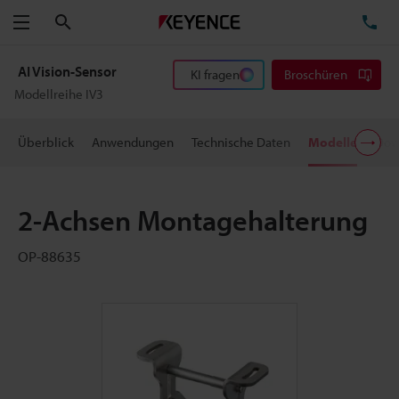
Suchen
TE
Menü
AI Vision-Sensor
KI fragen
Broschüren
Modellreihe IV3
Überblick
Anwendungen
Technische Daten
Modelle
Dow
2-Achsen Montagehalterung
OP-88635