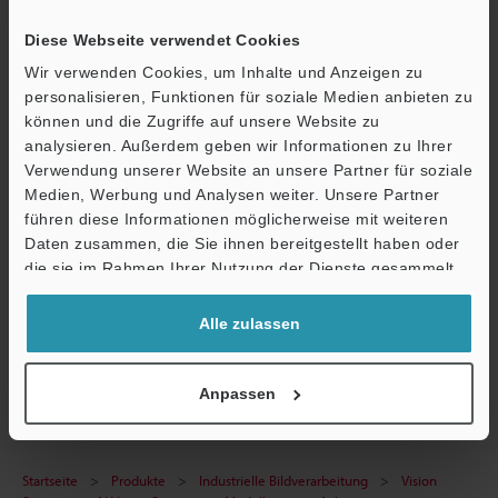
Technische Leitfäden
Diese Webseite verwendet Cookies
Datenblatt (PDF)
Wir verwenden Cookies, um Inhalte und Anzeigen zu
CAD / CAE
personalisieren, Funktionen für soziale Medien anbieten zu
können und die Zugriffe auf unsere Website zu
Handbücher
analysieren. Außerdem geben wir Informationen zu Ihrer
Verwendung unserer Website an unsere Partner für soziale
Software
Medien, Werbung und Analysen weiter. Unsere Partner
führen diese Informationen möglicherweise mit weiteren
Fragen
Ö
Daten zusammen, die Sie ihnen bereitgestellt haben oder
Support
Terminwunsch
die sie im Rahmen Ihrer Nutzung der Dienste gesammelt
haben.
Testgerät anfordern
Alle zulassen
Vision Sensor
Anpassen
Startseite
Produkte
Industrielle Bildverarbeitung
Vision