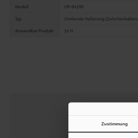
Modell
OP-84298
Typ
Drehende Halterung (Zwischenhalter
Anwendbar Produkt
SJ-H
Downloads:
Techni
Zustimmung