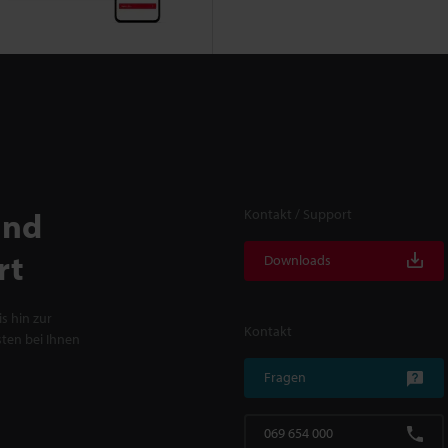
und
Kontakt / Support
rt
Downloads
s hin zur
Kontakt
ten bei Ihnen
Fragen
069 654 000