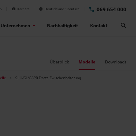
069 654 000
en
Karriere
Deutschland
Deutsch
Unternehmen
Nachhaltigkeit
Kontakt
Suc
Überblick
Modelle
Downloads
elle
SJ-H/GL/G/V/R Ersatz-Zwischenhalterung