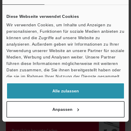
Luftfeuchtigkeit
Gewicht
Circa 720 g
Diese Webseite verwendet Cookies
Wir verwenden Cookies, um Inhalte und Anzeigen zu
*1
Gemessen unter den folgenden Bedingungen
personalisieren, Funktionen für soziale Medien anbieten zu
Druckluftspülung: Keine
können und die Zugriffe auf unsere Website zu
Abwärtsströmung: 0,3 m/s
analysieren. Außerdem geben wir Informationen zu Ihrer
Montageabstand: 50 mm (50 Hz), 600 mm (8 Hz), 1500 mm (1 Hz)
Verwendung unserer Website an unsere Partner für soziale
Medien, Werbung und Analysen weiter. Unsere Partner
führen diese Informationen möglicherweise mit weiteren
Ö
Daten zusammen, die Sie ihnen bereitgestellt haben oder
Datenblatt (PDF)
Support
die sie im Rahmen Ihrer Nutzung der Dienste gesammelt
haben.
Andere Modelle
Alle zulassen
Anpassen
Broschüre herunterladen