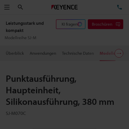
Suchen
TE
Menü
Leistungsstark und
KI fragen
Broschüren
kompakt
Modellreihe SJ-M
Überblick
Anwendungen
Technische Daten
Modelle
Dow
Punktausführung,
Haupteinheit,
Silikonausführung, 380 mm
SJ-M070C