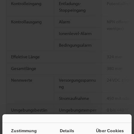
Kontrolleingang
Entladungs-
Potentialfreie
Stoppeingang
Kontrollausgang
Alarm
NPN offener Ko
weniger)
Ionenlevel-Alarm
Bedingungsalarm
Effektive Länge
324 mm
Gesamtlänge
380 mm
Nennwerte
Versorgungsspannu
24 VDC ±10 %
ng
Stromaufnahme
450 mA oder 
Umgebungsbestän
Umgebungstemper
0 bis +40 °C
digkeit
atur
Relative
35 bis 65 % R
Zustimmung
Details
Über Cookies