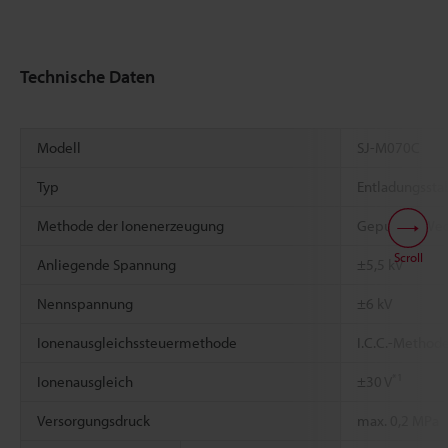
Technische Daten
Modell
SJ-M070C
Typ
Entladungssta
Methode der Ionenerzeugung
Gepulster We
Scroll
Anliegende Spannung
±5,5 kV
Nennspannung
±6 kV
Ionenausgleichssteuermethode
I.C.C.-Method
*1
Ionenausgleich
±30 V
Versorgungsdruck
max. 0,2 MPa