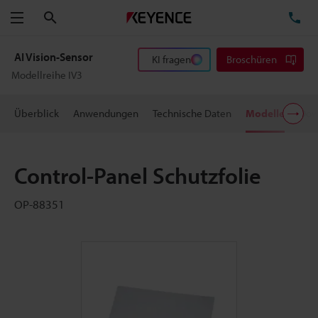
Suchen
TE
Menü
AI Vision-Sensor
KI fragen
Broschüren
Modellreihe IV3
Überblick
Anwendungen
Technische Daten
Modelle
Dow
Control-Panel Schutzfolie
OP-88351