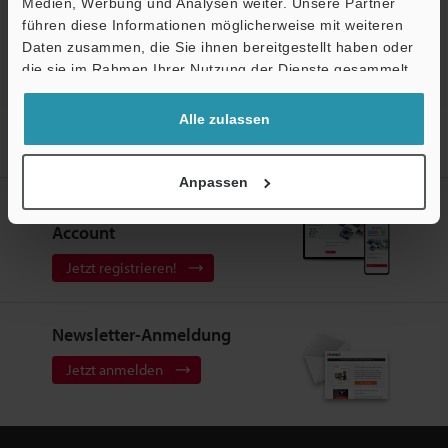
Medien, Werbung und Analysen weiter. Unsere Partner
Vision Sensor
führen diese Informationen möglicherweise mit weiteren
Ö
Daten zusammen, die Sie ihnen bereitgestellt haben oder
Support
die sie im Rahmen Ihrer Nutzung der Dienste gesammelt
haben.
Alle zulassen
Startseite
Produkte
Sensoren
Vision Sensor
AI Vision-
Sensor
Modelle
Control-Panel Schutzfolie
Anpassen
Erstellen Sie Ihren KEYENCE
Account
Jetzt registrieren!
Newsletter-Anmeldung
Jetzt anmelden