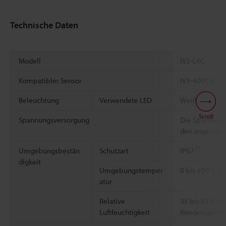
Technische Daten
Modell
IV3-L4C
Kompatibler Sensor
IV3-400CA
Beleuchtung
Verwendete LED
Weiße LED
Scroll
Spannungsversorgung
Die Spannungs
den angeschlo
*1
Umgebungsbestän
Schutzart
IP67
digkeit
Umgebungstemper
0 bis +50°C (k
atur
Relative
35 bis 85% rel
Luftfeuchtigkeit
Kondensation)