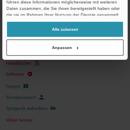
Broschüre herunterladen
führen diese Informationen möglicherweise mit weiteren
Ö
Daten zusammen, die Sie ihnen bereitgestellt haben oder
Support
die sie im Rahmen Ihrer Nutzung der Dienste gesammelt
haben.
Technische Leitfäden
Alle zulassen
Datenblatt (PDF)
Anpassen
CAD / CAE
Handbücher
Software
Fragen
Terminwunsch
Testgerät anfordern
Vision Sensor