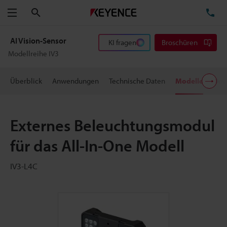
Suchen
TE
Menü
AI Vision-Sensor
KI fragen
Broschüren
Modellreihe IV3
Überblick
Anwendungen
Technische Daten
Modelle
Dow
Externes Beleuchtungsmodul
für das All-In-One Modell
IV3-L4C