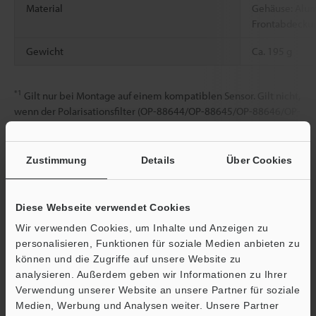
Material
Gehäuse: Alu
Frontabdeckun
Gewicht
Ca. 195 g
*1
Gilt nur bei Montage auf einem kompatiblen Sensor. Gilt nicht,
wenn der Polarisationsfilter (OP-88644/OP-88645/OP-88646/OP-
88647) montiert ist.
Zustimmung
Details
Über Cookies
Datenblatt (PDF)
Diese Webseite verwendet Cookies
Andere Modelle
Wir verwenden Cookies, um Inhalte und Anzeigen zu
personalisieren, Funktionen für soziale Medien anbieten zu
können und die Zugriffe auf unsere Website zu
analysieren. Außerdem geben wir Informationen zu Ihrer
Verwendung unserer Website an unsere Partner für soziale
Medien, Werbung und Analysen weiter. Unsere Partner