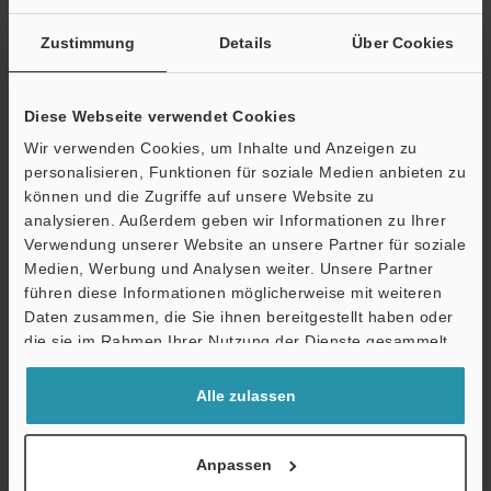
Zustimmung
Details
Über Cookies
Broschüre herunterladen
Diese Webseite verwendet Cookies
Wir verwenden Cookies, um Inhalte und Anzeigen zu
personalisieren, Funktionen für soziale Medien anbieten zu
Technische Leitfäden
können und die Zugriffe auf unsere Website zu
analysieren. Außerdem geben wir Informationen zu Ihrer
Datenblatt (PDF)
Verwendung unserer Website an unsere Partner für soziale
Medien, Werbung und Analysen weiter. Unsere Partner
CAD / CAE
führen diese Informationen möglicherweise mit weiteren
Ö
Handbücher
Daten zusammen, die Sie ihnen bereitgestellt haben oder
Support
die sie im Rahmen Ihrer Nutzung der Dienste gesammelt
Software
haben.
Alle zulassen
Fragen
Terminwunsch
Anpassen
Testgerät anfordern