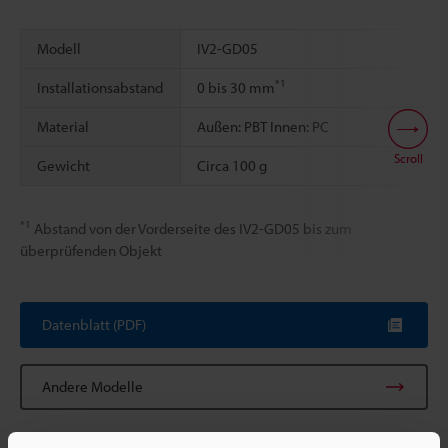
Modell
IV2-GD05
*1
Installationsabstand
0 bis 30 mm
Material
Außen: PBT Innen: PC
Scroll
Gewicht
Circa 100 g
*1
Abstand von der Vorderseite des IV2-GD05 bis zum
überprüfenden Objekt
Datenblatt (PDF)
Andere Modelle