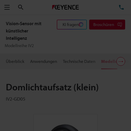
Suchen
TE
Menü
Vision-Sensor mit
KI fragen
Broschüren
künstlicher
Intelligenz
Modellreihe IV2
Überblick
Anwendungen
Technische Daten
Modelle
Dow
Domlichtaufsatz (klein)
IV2-GD05