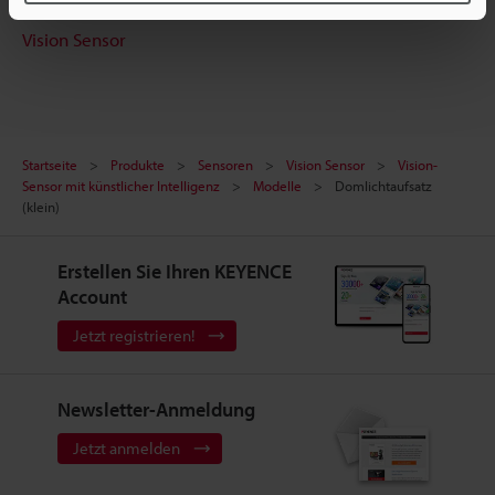
Vision Sensor
Startseite
Produkte
Sensoren
Vision Sensor
Vision-
Sensor mit künstlicher Intelligenz
Modelle
Domlichtaufsatz
(klein)
Erstellen Sie Ihren KEYENCE
Account
Jetzt registrieren!
Newsletter-Anmeldung
Jetzt anmelden