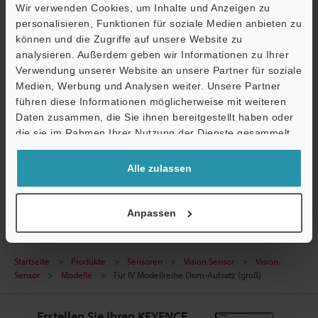
Wir verwenden Cookies, um Inhalte und Anzeigen zu
Technische Leitfäden
personalisieren, Funktionen für soziale Medien anbieten zu
können und die Zugriffe auf unsere Website zu
Datenblatt (PDF)
analysieren. Außerdem geben wir Informationen zu Ihrer
CAD / CAE
Ö
Verwendung unserer Website an unsere Partner für soziale
Medien, Werbung und Analysen weiter. Unsere Partner
Support
Handbücher
führen diese Informationen möglicherweise mit weiteren
Daten zusammen, die Sie ihnen bereitgestellt haben oder
Software
die sie im Rahmen Ihrer Nutzung der Dienste gesammelt
haben.
Fragen
Alle zulassen
Vision Sensor
Anpassen
Startseite
Produkte
Sensoren
Vision Sensor
Vision-
Sensor
Modelle
Für IV Modellreihe Dom-Aufsatz (groß)
Erstellen Sie Ihren KEYENCE