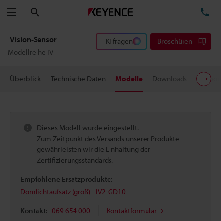
Suchen
TE
Menü
Vision-Sensor
KI fragen
Broschüren
Modellreihe IV
Überblick
Technische Daten
Modelle
Downloads
Suppor
Dieses Modell wurde eingestellt.
Zum Zeitpunkt des Versands unserer Produkte
gewährleisten wir die Einhaltung der
Zertifizierungsstandards.
Empfohlene Ersatzprodukte:
Domlichtaufsatz (groß) - IV2-GD10
Kontakt:
069 654 000
Kontaktformular