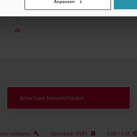
Anpassen
Broschüre herunterladen
sche Leitfäden
Datenblatt (PDF)
CAD / CAE