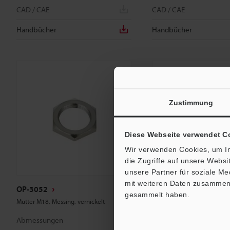
CAD / CAE
CAD / CAE
Handbücher
Handbücher
Zustimmung
Diese Webseite verwendet C
Wir verwenden Cookies, um In
die Zugriffe auf unsere Webs
unsere Partner für soziale M
mit weiteren Daten zusammen, 
OP-3052
OP-3053
gesammelt haben.
Mutter M18, Messing, vernickelt
Mutter M30, Messing, vernic
Abmessungen
Abmessungen