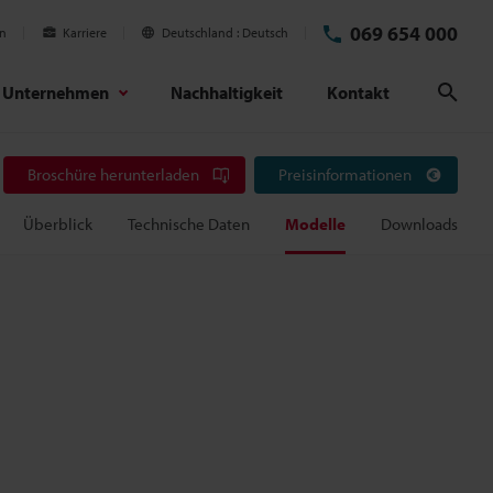
069 654 000
en
Karriere
Deutschland
Deutsch
Unternehmen
Nachhaltigkeit
Kontakt
Suc
Broschüre herunterladen
Preisinformationen
Überblick
Technische Daten
Modelle
Downloads