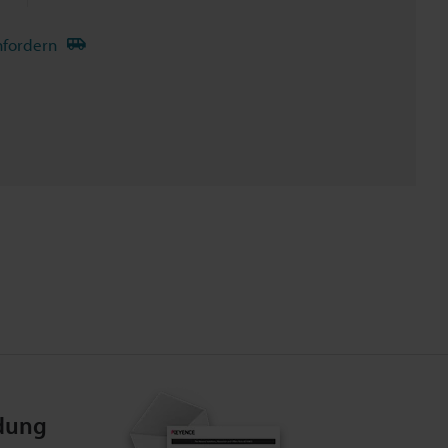
nfordern
dung