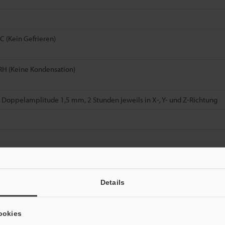
°C (Kein Gefrieren)
RH (Keine Kondensation)
, Doppelamplitude 1,5 mm, 2 Stunden jeweils in X-, Y- und Z-Richtung
2, 430, 440, 290, 809, 816 und 822 verwendet werden.
n stabilen Messabstandes.
Details
Datenblatt (PDF)
Andere Modelle
ookies