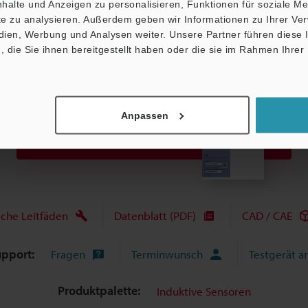
halte und Anzeigen zu personalisieren, Funktionen für soziale M
ite zu analysieren. Außerdem geben wir Informationen zu Ihrer V
edien, Werbung und Analysen weiter. Unsere Partner führen diese
die Sie ihnen bereitgestellt haben oder die sie im Rahmen Ihrer
Anpassen
Broschüre herunterladen
sche Leitfäden
Datenblatt (PDF)
CAD / CAE
upport:
Fragen
Terminwunsch
Testgerät a
Produktpalette:
Induktive Sensoren