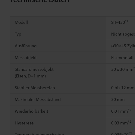
*1
Modell
SH-430
Typ
Nicht abges
Ausführung
ø30×45 Zyli
Messobjekt
Eisenmetalle
Standardmessobjekt
30 x 30 mm
(Eisen, D=1 mm)
Stabiler Messbereich
0 bis 12 mm
Maximaler Messabstand
30 mm
*2
Wiederholbarkeit
0,01 mm
*2
Hysterese
0,03 mm
*2
Temperatureigenschaften
0,08%/°C