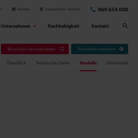
069 654 000
en
Karriere
Deutschland
Deutsch
Unternehmen
Nachhaltigkeit
Kontakt
Suc
Broschüre herunterladen
Preisinformationen
Überblick
Technische Daten
Modelle
Downloads