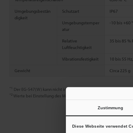
Umgebungsbestän
Schutzart
IP67
digkeit
Umgebungstemper
-10 bis +60 
atur
Relative
35 bis 85 % 
Luftfeuchtigkeit
Vibrationsfestigkeit
10 bis 55 Hz
Gewicht
Circa 225 g
*1
Der EG-547(W) kann nicht in Kombination mit den Geräten SH-42
*2
Werte bei Einstellung des Messabstandes auf 50% des maximale
Zustimmung
Diese Webseite verwendet C