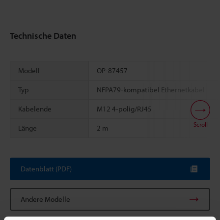
Technische Daten
Modell
OP-87457
Typ
NFPA79-kompatibel Ethernetkabel
Kabelende
M12 4-polig/RJ45
Scroll
Länge
2 m
Datenblatt (PDF)
Andere Modelle