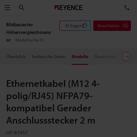
Suchen
TE
Menü
Bildbasierter
KI fragen
Broschüren
Höhenvergleichssens
or
Modellreihe IX
Überblick
Technische Daten
Modelle
Downloads
Suppor
Ethernetkabel (M12 4-
polig/RJ45) NFPA79-
kompatibel Gerader
Anschlussstecker 2 m
OP-87457