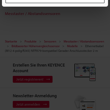
Testgerät anfordern
Messtaster / Abstandssensoren
Startseite
Produkte
Sensoren
Messtaster / Abstandssensoren
Bildbasierter Höhenvergleichssensor
Modelle
Ethernetkabel
(M12 4-polig/RJ45) NFPA79-kompatibel Gerader Anschlussstecker 2 m
Erstellen Sie Ihren KEYENCE
Account
Jetzt registrieren!
Newsletter-Anmeldung
Jetzt anmelden