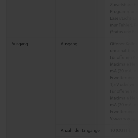
Zuweisbare Fu
Programmumsc
Laser/Licht-Em
(nur Fehler), R
(Status und Fe
Ausgang
Ausgang
Offener Kolle
umschaltbar, N
Für offenen K
Maximale Nenn
mA (20 mA in 
Erweiterungse
1,5 V oder wen
Für offenen K
Maximale Nenn
mA (20 mA in 
Erweiterungse
V oder wenige
Anzahl der Eingänge
10 (OUT1 bis 