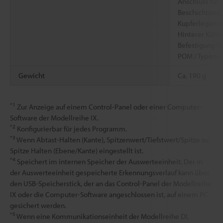
Anschluss für 
Beschichtung,
Kupferlegieru
Hinterer Kühl
Befestigung f
POM / Typensc
Gewicht
Ca. 190 g
*1
Zur Anzeige auf einem Control-Panel oder einer Computer-
Software der Modellreihe IX.
*2
Konfigurierbar für jedes Programm.
*3
Wenn Abtast-Halten (Kante), Spitzenwert/Tiefstwert/Spitze zu
Spitze Halten (Ebene/Kante) eingestellt ist.
*4
Speichert im internen Speicher der Auswerteeinheit. Der in
der Auswerteeinheit gespeicherte Erkennungsverlauf kann über
den USB-Speicherstick, der an das Control-Panel der Modellreihe
IX oder die Computer-Software angeschlossen ist, auf einem PC
gesichert werden.
*5
Wenn eine Kommunikationseinheit der Modellreihe DL