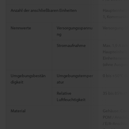
Anzahl der anschließbaren Einheiten
Haupteinheite
1, Kommunikat
Nennwerte
Versorgungsspannu
Versorgung üb
ng
Stromaufnahme
Max. 1,9 A ode
Haupteinheit: 
Einheitenerwei
(ohne Ausgang
Umgebungsbestän
Umgebungstemper
0 bis +50°C (k
digkeit
atur
Relative
35 bis 85% r.F
Luftfeuchtigkeit
Material
Gehäuse: Comp
POM / Anschlu
/ E/A-Anschluss