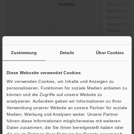
Funktion
Durch Zuweisu
Funktionen akt
Zuweisbare Fu
Gesamturteilse
Werkzeug OK/NG
Ergebnis Posit
Neigungskorre
S/W-Flächene
Zustimmung
Details
Über Cookies
Höhenerkennu
(OK/NG), Höhe 
Max./Min. / B
Diese Webseite verwendet Cookies
Ergebnis (OK/
Wir verwenden Cookies, um Inhalte und Anzeigen zu
Analogspannungsausgang
Nicht verfügb
personalisieren, Funktionen für soziale Medien anbieten zu
können und die Zugriffe auf unsere Website zu
Analogstromausgang
analysieren. Außerdem geben wir Informationen zu Ihrer
Verwendung unserer Website an unsere Partner für soziale
Anzahl der Programme
32
Medien, Werbung und Analysen weiter. Unsere Partner
führen diese Informationen möglicherweise mit weiteren
Statistische Informationen
Scan-Modus: M
Ö
Daten zusammen, die Sie ihnen bereitgestellt haben oder
Übereinstimmu
Support