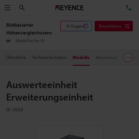
Suchen
TE
Menü
Bildbasierter
KI fragen
Broschüren
Höhenvergleichssens
or
Modellreihe IX
Überblick
Technische Daten
Modelle
Downloads
Suppor
Auswerteeinheit
Erweiterungseinheit
IX-1050