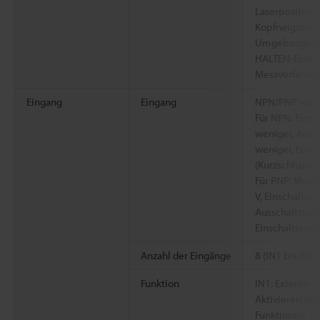
Laserpositions
Kopfneigungsko
Umgebungslich
HALTEN-Funkti
Messverfahren
Eingang
Eingang
NPN/PNP wähl
Für NPN: Einsc
weniger, Auss
weniger, Eins
(Kurzschluss)
Für PNP: Maxi
V, Einschaltsp
Ausschaltstrom
Einschaltstrom
Anzahl der Eingänge
8 (IN1 bis IN8)
Funktion
IN1: Externer T
Aktivieren du
Funktionen