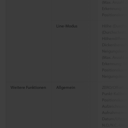
(Max. Anzahl d
Erkennung: 16
Positionskorre
Line-Modus
Höhe (Durchsch
(Durchschnitt/
Höhendiffere
Dickenberechn
Neigungskorre
(Max. Anzahl d
Erkennung: 16
Positionskorre
Neigungskorre
Weitere Funktionen
Allgemein
ZERO/Offset, G
Punkt-Kalibrie
Positionskorre
Aufzeichnung,
Aufnahmemodu
Datum/Uhrzeit
N.O./N.C.-Ums