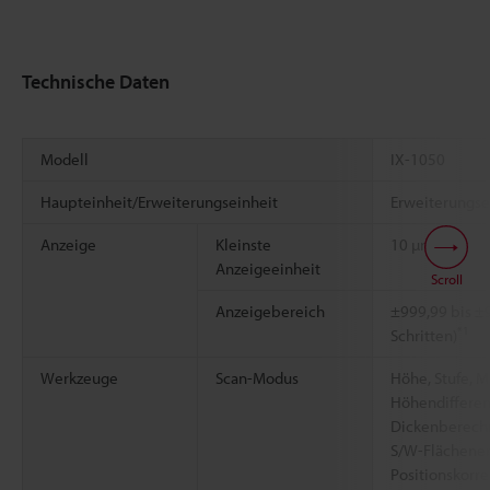
Technische Daten
Modell
IX-1050
Haupteinheit/Erweiterungseinheit
Erweiterungse
*1
Anzeige
Kleinste
10 µm
Anzeigeeinheit
Scroll
Anzeigebereich
±999,99 bis ±
*1
Schritten)
Werkzeuge
Scan-Modus
Höhe, Stufe, M
Höhendiffere
Dickenberech
S/W-Flächene
Positionskorre