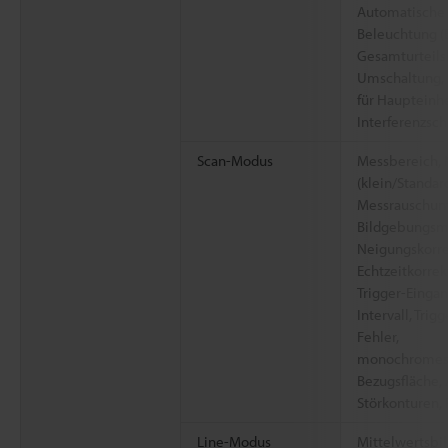
Automatische 
Beleuchtung (
Gesamturteil
Umschaltung, 
für Haupteinhe
Interferenzsch
Scan-Modus
Messbereich, 
(klein/Standa
Messrauschun
Bildgebungsmo
Neigungskorrek
Echtzeitkorrek
Trigger-Eingang
Intervall, Trig
Fehler,
monochromes 
Bezugsfläche,
Störkonturen,
Line-Modus
Mittelwertsbi