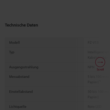
Technische Daten
Modell
PZ-V13
Typ
Intelligent re
Kabelstecker T
Ausgangsstrahlung
NPN
Scroll
Messabstand
5 bis 100 mm
*1
Papier)
Einstellabstand
30 bis 100 m
Papier)
Lichtquelle
Rote LED