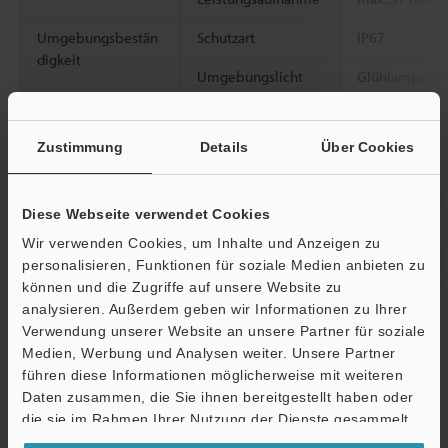
Umgebungsbestän
Schutzart
IP67
digkeit
Umgebungslicht
Glühlampe: ma
max. 20,000 L
Umgebungstemper
-20 bis +55 °C
Zustimmung
Details
Über Cookies
atur
Relative
35 bis 85 % R
Diese Webseite verwendet Cookies
Luftfeuchtigkeit
Wir verwenden Cookies, um Inhalte und Anzeigen zu
Vibrationsfestigkeit
10 bis 55 Hz,
personalisieren, Funktionen für soziale Medien anbieten zu
Stunden jeweil
können und die Zugriffe auf unsere Website zu
analysieren. Außerdem geben wir Informationen zu Ihrer
2
Stoßfestigkeit
1,000 m/s
, 6 
Verwendung unserer Website an unsere Partner für soziale
Richtung
Medien, Werbung und Analysen weiter. Unsere Partner
führen diese Informationen möglicherweise mit weiteren
Gehäusematerial
Glasfaserverst
Ö
Daten zusammen, die Sie ihnen bereitgestellt haben oder
Support
Gewicht
Circa 25 g
die sie im Rahmen Ihrer Nutzung der Dienste gesammelt
haben.