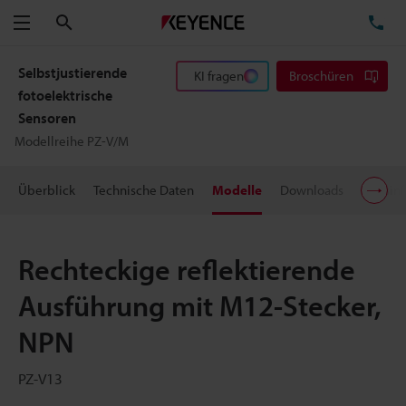
Suchen
TE
Menü
Selbstjustierende
KI fragen
Broschüren
fotoelektrische
Sensoren
Modellreihe PZ-V/M
Überblick
Technische Daten
Modelle
Downloads
Preisin
Rechteckige reflektierende
Ausführung mit M12-Stecker,
NPN
PZ-V13