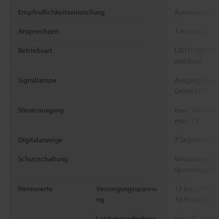
Empfindlichkeitseinstellung
Automatische 
Ansprechzeit
1 ms max.
Betriebsart
LIGHT-ON/DARK
wählbar)
Signallampe
Ausgang: Orang
Grüne LED
Steuerausgang
max. 100 mA (
max. 1 V
Digitalanzeige
7 Segmente, 3-
Schutzschaltung
Verpolungssch
Spannungsfilt
Nennwerte
Versorgungsspannu
12 bis 24 VDC 
ng
10 % oder wen
Leistungsaufnahme
max. 37 mA