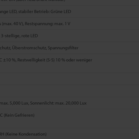
nge LED, stabiler Betrieb: Grüne LED
(max. 40 V), Restspannung: max. 1 V
3-stellige, rote LED
chutz, Überstromschutz, Spannungsfilter
C ±10 %, Restwelligkeit (S-S) 10 % oder weniger
ax. 5,000 Lux, Sonnenlicht: max. 20,000 Lux
°C (Kein Gefrieren)
RH (Keine Kondensation)