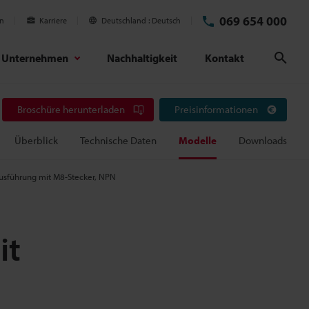
069 654 000
en
Karriere
Deutschland
Deutsch
Unternehmen
Nachhaltigkeit
Kontakt
Suc
Broschüre herunterladen
Preisinformationen
Überblick
Technische Daten
Modelle
Downloads
Ausführung mit M8-Stecker, NPN
it