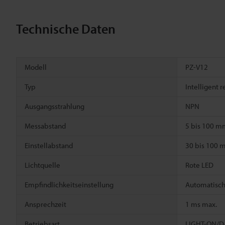
Technische Daten
Modell
PZ-V12
Typ
Intelligent 
Ausgangsstrahlung
NPN
Messabstand
5 bis 100 m
Einstellabstand
30 bis 100 
Lichtquelle
Rote LED
Empfindlichkeitseinstellung
Automatisch
Ansprechzeit
1 ms max.
Betriebsart
LIGHT-ON/DA