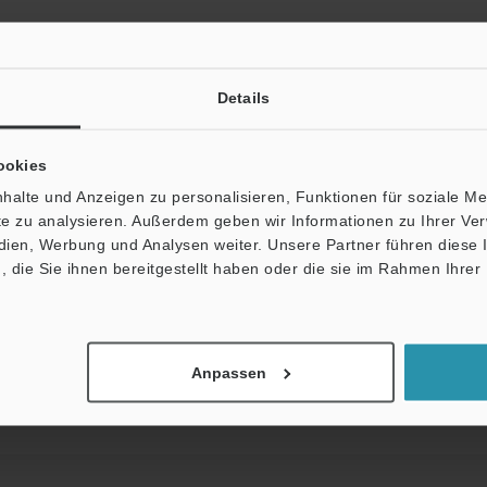
, Doppelamplitude 1,5 mm, 2 Stunden jeweils in X-, Y- und Z-Richtung
 6 mal jeweils in X-, Y- und Z-Richtung
Details
stärkter Kunststoff
ookies
halte und Anzeigen zu personalisieren, Funktionen für soziale M
ite zu analysieren. Außerdem geben wir Informationen zu Ihrer V
lten.
edien, Werbung und Analysen weiter. Unsere Partner führen diese
die Sie ihnen bereitgestellt haben oder die sie im Rahmen Ihrer
Datenblatt (PDF)
Andere Modelle
Anpassen