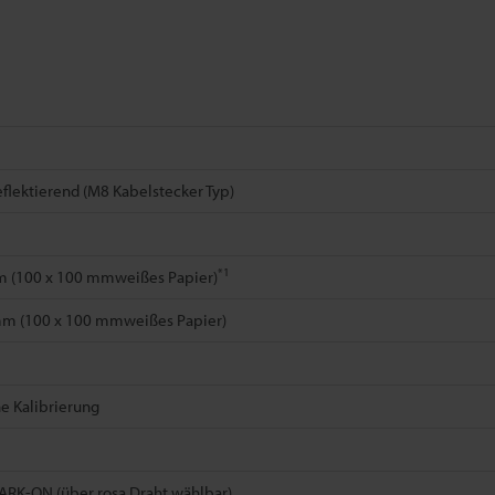
reflektierend (M8 Kabelstecker Typ)
*1
m (100 x 100 mmweißes Papier)
mm (100 x 100 mmweißes Papier)
e Kalibrierung
RK-ON (über rosa Draht wählbar)