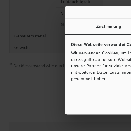
Luftfeuchtigkeit
Vibrationsfestigkeit
10 bis 55 Hz
2
Stoßfestigkeit
1,000 m/s
,
Zustimmung
Gehäusematerial
Glasfaserver
Diese Webseite verwendet C
Gewicht
Circa 15 g
Wir verwenden Cookies, um In
die Zugriffe auf unsere Webs
*1
Der Messabstand wird durch die maximale Empfindlichkeit erha
unsere Partner für soziale M
mit weiteren Daten zusammen, 
gesammelt haben.