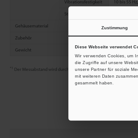
Vibrationsfestigkeit
10 bis 55 Hz
2
Stoßfestigkeit
1,000 m/s
,
Gehäusematerial
Glasfaserver
Zustimmung
Zubehör
―
Diese Webseite verwendet C
Gewicht
Circa 55 g (
Wir verwenden Cookies, um In
die Zugriffe auf unsere Webs
*1
Der Messabstand wird durch die maximale Empfindlichkeit erha
unsere Partner für soziale M
mit weiteren Daten zusammen, 
gesammelt haben.