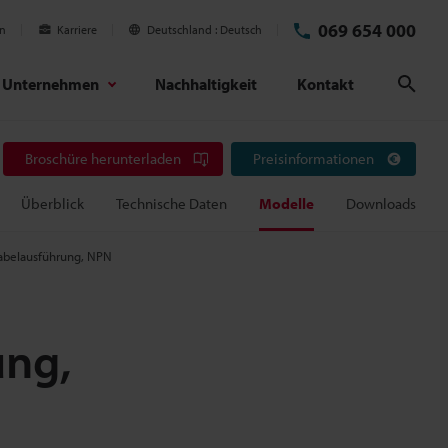
069 654 000
en
Karriere
Deutschland
Deutsch
Unternehmen
Nachhaltigkeit
Kontakt
Suc
Broschüre herunterladen
Preisinformationen
Überblick
Technische Daten
Modelle
Downloads
Kabelausführung, NPN
ung,