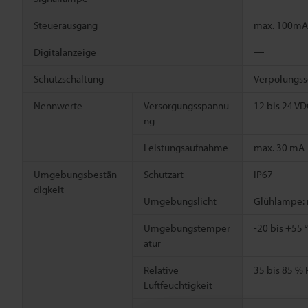
Steuerausgang
max. 100mA 
Digitalanzeige
―
Schutzschaltung
Verpolungss
Nennwerte
Versorgungsspannu
12 bis 24 VD
ng
Leistungsaufnahme
max. 30 mA
Umgebungsbestän
Schutzart
IP67
digkeit
Umgebungslicht
Glühlampe: m
Umgebungstemper
-20 bis +55 
atur
Relative
35 bis 85 % 
Luftfeuchtigkeit