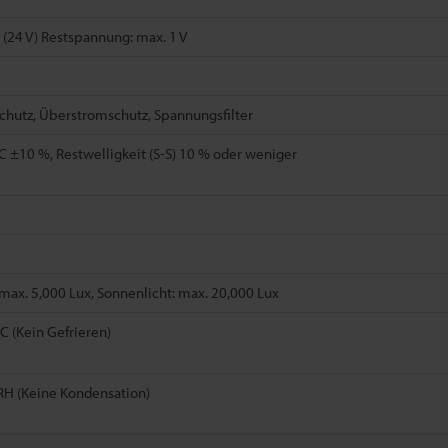
(24 V) Restspannung: max. 1 V
chutz, Überstromschutz, Spannungsfilter
C ±10 %, Restwelligkeit (S-S) 10 % oder weniger
ax. 5,000 Lux, Sonnenlicht: max. 20,000 Lux
°C (Kein Gefrieren)
RH (Keine Kondensation)