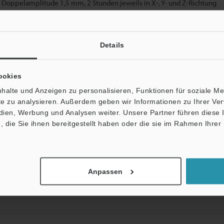
, Doppelamplitude 1,5 mm, 2 Stunden jeweils in X-, Y- und Z-Richtung
 6 mal jeweils in X-, Y- und Z-Richtung
stärkter Kunststoff
Details
ookies
einschl. 2-m-Kabel)
halte und Anzeigen zu personalisieren, Funktionen für soziale M
ite zu analysieren. Außerdem geben wir Informationen zu Ihrer V
lten.
edien, Werbung und Analysen weiter. Unsere Partner führen diese
die Sie ihnen bereitgestellt haben oder die sie im Rahmen Ihrer
Datenblatt (PDF)
Andere Modelle
Anpassen