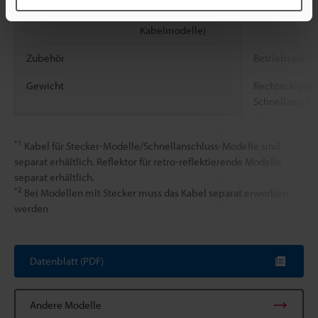
Kabel (nur
Polyvinylchlor
Kabelmodelle)
Zubehör
Betriebsanlei
Gewicht
Rechteckiges 
Schnellanschlu
*1
Kabel für Stecker-Modelle/Schnellanschluss-Modelle sind
separat erhältlich. Reflektor für retro-reflektierende Modelle
separat erhältlich.
*2
Bei Modellen mit Stecker muss das Kabel separat erworben
werden
Datenblatt (PDF)
Andere Modelle