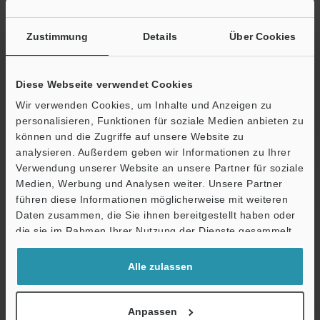
max. 20,000 L
Umgebungstemper
-20 bis +55 °C
Zustimmung
Details
Über Cookies
atur
Relative
35 bis 85 % R
Diese Webseite verwendet Cookies
Luftfeuchtigkeit
Wir verwenden Cookies, um Inhalte und Anzeigen zu
Vibrationsfestigkeit
10 bis 55 Hz,
personalisieren, Funktionen für soziale Medien anbieten zu
Stunden jeweil
können und die Zugriffe auf unsere Website zu
analysieren. Außerdem geben wir Informationen zu Ihrer
2
Stoßfestigkeit
1,000 m/s
, 6 
Verwendung unserer Website an unsere Partner für soziale
Richtung
Medien, Werbung und Analysen weiter. Unsere Partner
führen diese Informationen möglicherweise mit weiteren
Material
Gehäuse, M18-
Glasfaserverst
Ö
Daten zusammen, die Sie ihnen bereitgestellt haben oder
Mutter (nur
Support
die sie im Rahmen Ihrer Nutzung der Dienste gesammelt
Gewindemodelle)
haben.
Linsenabdeckung
Acryl
Alle zulassen
(PMMA)
Trimmer
Glasfaserverst
Anpassen