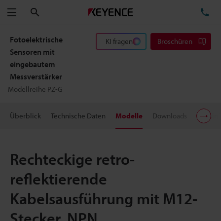
Suchen
TE
Menü
Fotoelektrische
KI fragen
Broschüren
Sensoren mit
eingebautem
Messverstärker
Modellreihe PZ-G
Überblick
Technische Daten
Modelle
Downloads
Preisin
Rechteckige retro-
reflektierende
Kabelsausführung mit M12-
Stecker, NPN