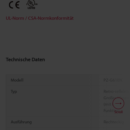
UL-Norm / CSA-Normkonformität
Technische Daten
Modell
PZ-G61EN
Typ
Retro-reflekt
Großer Messa
(mit P.R.O.-
Funktion)
Scroll
Ausführung
Rechteckig