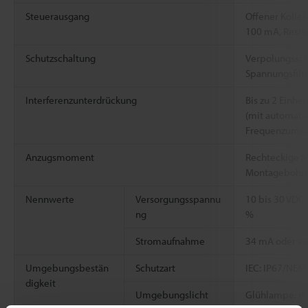
Steuerausgang
Offener Kollek
100 mA, Rests
Schutzschaltung
Verpolungssch
Spannungsfilt
Interferenzunterdrückung
Bis zu 2 Einhei
(mit automati
Frequenzumsch
Anzugsmoment
Rechteckige M
Montagebohru
Nennwerte
Versorgungsspannu
10 bis 30 VDC, 
ng
%
Stromaufnahme
34 mA oder w
Umgebungsbestän
Schutzart
IEC: IP67/NEMA
digkeit
Umgebungslicht
Glühlampe: ma