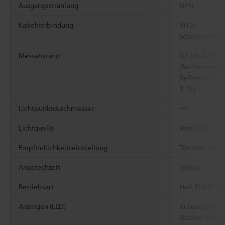
Ausgangsstrahlung
NPN
Kabelverbindung
M12-
Schnellanschl
Messabstand
0,1 bis 4,2 m
(Bei Verwendu
Reflektors
R-2L)
Lichtpunktdurchmesser
―
Lichtquelle
Rote LED
Empfindlichkeitseinstellung
Trimmer mit 1
Ansprechzeit
500 µs
Betriebsart
Hell-EIN/Dunk
Anzeigen (LED)
Ausgang: Oran
Stabiler Betri