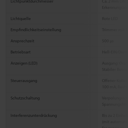
Lichtpunktdurchmesser
Ca. 2 mm DM 
Erkennungsab
Lichtquelle
Rote LED
Empfindlichkeitseinstellung
Trimmer mit 1
Ansprechzeit
500 µs
Betriebsart
Hell-EIN/Dunk
Anzeigen (LED)
Ausgang: Oran
Stabiler Betri
Steuerausgang
Offener Kollek
100 mA, Rests
Schutzschaltung
Verpolungssch
Spannungsfilt
Interferenzunterdrückung
Bis zu 2 Einhei
(mit automati
Frequenzumsch