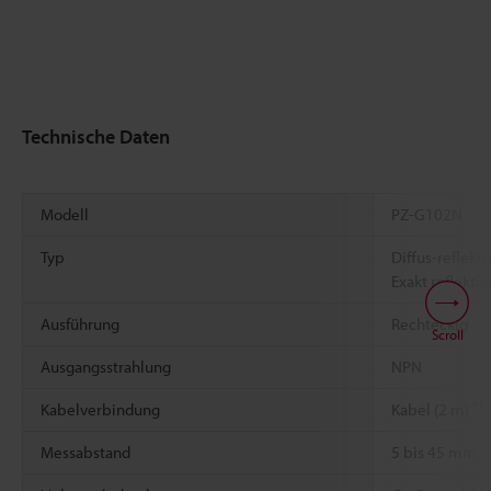
Technische Daten
Modell
PZ-G102N
Typ
Diffus-reflekt
Exakt reflekti
Ausführung
Rechteckig
Scroll
Ausgangsstrahlung
NPN
*1
Kabelverbindung
Kabel (2 m)
Messabstand
5 bis 45 mm