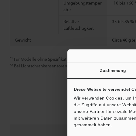
Umgebungstemper
-10 bis +60 
atur
Relative
35 bis 85 % 
Luftfeuchtigkeit
Gewicht
Circa 40 g (e
*1
Für Modelle ohne Spezifikation nur FINE-Modus verwenden.
*2
Bei Lichtschrankensensoren gibt das kleinste messbare Objekt
Zustimmung
Diese Webseite verwendet C
Wir verwenden Cookies, um In
die Zugriffe auf unsere Webs
unsere Partner für soziale M
mit weiteren Daten zusammen, 
gesammelt haben.