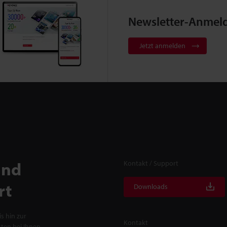
Newsletter-Anmel
Jetzt anmelden
und
Kontakt / Support
rt
Downloads
s hin zur
Kontakt
ten bei Ihnen