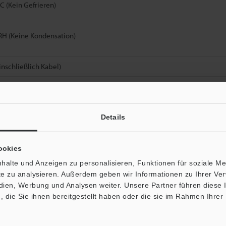
°C (Kein Gefrieren)
RH (Keine Kondensation)
inschließlich Kabel)
 die Größe eines messbaren Objekts aus dem höchstmöglichen Messabst
Details
ookies
Datenblatt (PDF)
Andere Modelle
halte und Anzeigen zu personalisieren, Funktionen für soziale M
ite zu analysieren. Außerdem geben wir Informationen zu Ihrer V
edien, Werbung und Analysen weiter. Unsere Partner führen diese
die Sie ihnen bereitgestellt haben oder die sie im Rahmen Ihrer