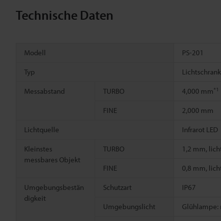
Technische Daten
Modell
PS-201
Typ
Lichtschran
*1
Messabstand
TURBO
4,000 mm
FINE
2,000 mm
Lichtquelle
Infrarot LED
Kleinstes
TURBO
1,2 mm, lich
messbares Objekt
FINE
0,8 mm, lich
Umgebungsbestän
Schutzart
IP67
digkeit
Umgebungslicht
Glühlampe: m