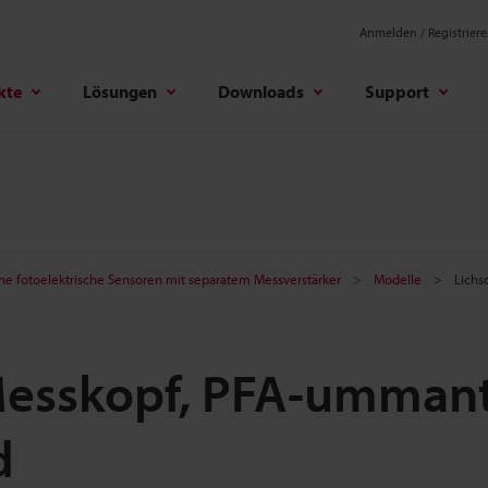
Anmelden / Registrier
kte
Lösungen
Downloads
Support
ine fotoelektrische Sensoren mit separatem Messverstärker
Modelle
Lichs
esskopf, PFA-ummant
d