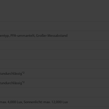
kentyp, PFA-ummantelt, Großer Messabstand
*2
tundurchlässig
*2
tundurchlässig
ax. 4,000 Lux, Sonnenlicht: max. 12,000 Lux