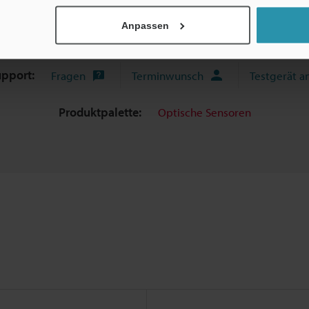
Anpassen
sche Leitfäden
Datenblatt (PDF)
CAD / CAE
upport:
Fragen
Terminwunsch
Testgerät a
Produktpalette:
Optische Sensoren